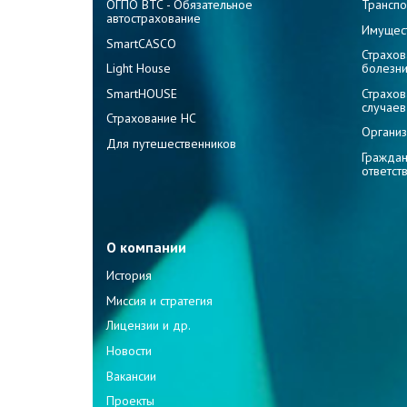
ОГПО ВТС - Обязательное
Транспо
автострахование
Имущес
SmartCASCO
Страхов
Light House
болезн
SmartHOUSE
Страхов
случаев
Страхование НС
Организ
Для путешественников
Граждан
ответст
О компании
История
Миссия и стратегия
Лицензии и др.
Новости
Вакансии
Проекты