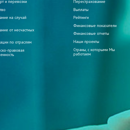
рт и перевозки
Перестрахование
тво
Выплаты
ание на случай
Рейтинги
и
Финансовые показатели
ание от несчастных
Финансовые отчеты
Наши проекты
ации по отраслям
Страны, с которыми Мы
ско-правовая
работаем
венность