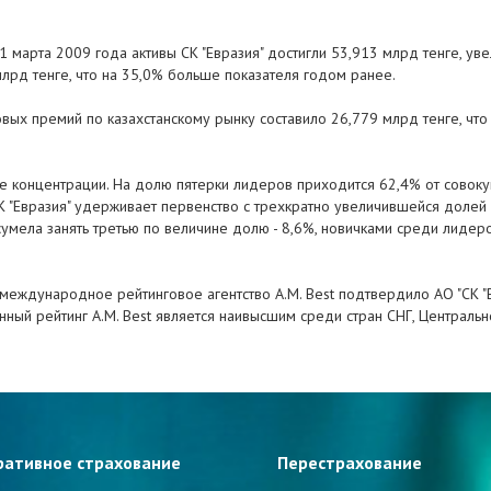
1 марта 2009 года активы СК "Евразия" достигли 53,913 млрд тенге, у
млрд тенге, что на 35,0% больше показателя годом ранее.
вых премий по казахстанскому рынку составило 26,779 млрд тенге, что
е концентрации. На долю пятерки лидеров приходится 62,4% от совок
К "Евразия" удерживает первенство с трехкратно увеличившейся долей р
сумела занять третью по величине долю - 8,6%, новичками среди лидеров
 международное рейтинговое агентство A.M. Best подтвердило АО "СК "
Данный рейтинг A.M. Best является наивысшим среди стран СНГ, Централь
ративное страхование
Перестрахование