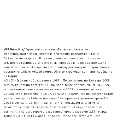
/RP Newsline/
Страховая компания «Евразия» (Казахстан)
перестраховала отель Fregate Island resorts, расположенный на
Сейшельских островах. В рамках данного проекта застраховано
имущество гостиницы, а также риск перерыва в производстве. Доля
ответственности СК «Евразия» по данному договору перестрахования
составляет 10% от общей суммы. Об этом страховая компания сообщила
17 марта.
АО «СК «Евразия» образовано в 1995 г. По состоянию на 1 января 2009 г.
активы компании достигли 41,086 млрд. тенге, увеличившись на 29,5%
по сравнению с показателями на начало 2008 г. Капитал составил
25,568 млрд. тенге, что на 18,9% больше аналогичного показателя годом
ранее. Совокупный объем принятых СК «Евразия» страховых премий в
2008 г. составил 19,857 млрд. тенге, что превышает аналогичный
показатель прошлого года на 7,8%. За отчетный период компания
выплатила по договорам страхования/перестрахования 2,594 млрд.
тенге. В 2008 г. международное рейтинговое агентство A.M. Best