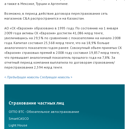
а также в Мексике, Турции и Аргентине.
Возможно, в период действия договора перестрахования сеть
магазинов C&A распространится и на Казахстан.
АО «СК «Евразия» образовано в 1995 году. По состоянию на 1 января
2009 года активы СК «Евразия» достигли 41,086 млрд тенге,
увеличившись на 29,5% по сравнению с показателями на начало 2008
года. Капитал составил 25,568 млрд тенге, что на 18,9% больше
аналогичного показателя годом ранее. Совокупный объем принятых СК
«Евразия» страховых премий в 2008 году составил 19,857 млрд тенге,
что превышает аналогичный показатель прошлого года на 7,8%. За
отчетный период компания выплатила по договорам страхования/
перестрахования 2,594 млрд тенге.
< Предыдущая новость
Следующая новость >
Страхование частных лиц
ОГПО ВТС - Обязательное автострахование
SmartCASCO
Light House