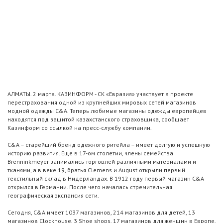
АЛМАТЫ. 2 марта. КАЗИНФОРМ - СК «Евразия» участвует в проекте
перестрахования одной из крупнейших мировых сетей магазинов
модной одежды C&A. Теперь любимые магазины одежды европейцев
находятся под защитой казахстанского страховщика, сообщает
Казинформ со ссылкой на пресс-службу компании.
C&A – старейший бренд одежного ритейла – имеет долгую и успешную
историю развития. Еще в 17-ом столетии, члены семейства
Brenninkmeyer занимались торговлей различными материалами и
тканями, а в веке 19, братья Clemens и August открыли первый
текстильный склад в Нидерландах. В 1912 году первый магазин C&A
открылся в Германии. После чего началась стремительная
географическая экспансия сети.
Сегодня, C&A имеет 1037 магазинов, 214 магазинов для детей, 13
магазинов Clockhouse, 3 Shoe shops, 17 магазинов для женщин в Европе,