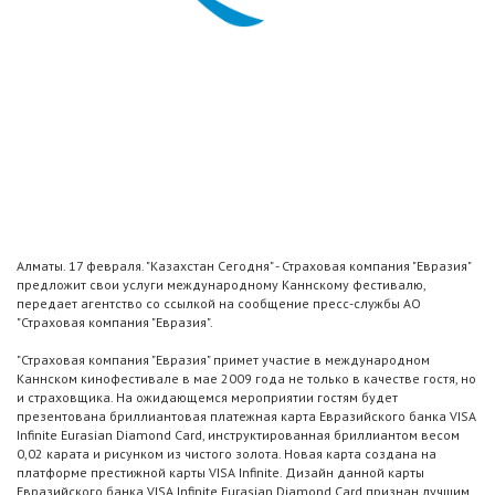
Алматы. 17 февраля. "Казахстан Сегодня" - Страховая компания "Евразия"
предложит свои услуги международному Каннскому фестивалю,
передает агентство со ссылкой на сообщение пресс-службы АО
"Страховая компания "Евразия".
"Страховая компания "Евразия" примет участие в международном
Каннском кинофестивале в мае 2009 года не только в качестве гостя, но
и страховщика. На ожидающемся мероприятии гостям будет
презентована бриллиантовая платежная карта Евразийского банка VISA
Infinite Eurasian Diamond Card, инструктированная бриллиантом весом
0,02 карата и рисунком из чистого золота. Новая карта создана на
платформе престижной карты VISA Infinite. Дизайн данной карты
Евразийского банка VISA Infinite Eurasian Diamond Card признан лучшим