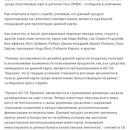
среди пластиковых карт в регионе Visa CEMEA", - сообщили в компании.
Как отметили в пресс-службе, учитывая, что данный продукт
ориентирован на celebrities, кинофестиваль является идеальной
площадкой для презентации данной карты.
Как известно, в числе приглашенных мировые звезды кино, спорта и
другие известные личности, такие как Марк Вебер, сэр Стивен Рэдгрейв,
Бен Аффлек, Мэтт Дэймон, Роберт Дауни-младший, Гвинет Пэлтроу, Луис
Гарсия, президент Hugo Boss, Роберто Карлос и другие.
"Помимо эксклюзивности дизайна данной карты ее владелец получает
и эксклюзивные возможности пользования продуктом, так, все средства,
имеющиеся на данной карте, являются застрахованными в АО "СК
"Евразия", что в текущих условиях становится весомым аргументом в
пользу данной карты среди аналогичных присутствующих на рынке", -
сообщили в пресс-службе.
"Проект АО "СК "Евразия" заключается в страховании денежных средств,
размещенных на карт-счетах. Теперь известные персоны всего мира
могут не беспокоиться о своих денежных средствах с надежным
страховым покрытием и предоставляемыми дополнительными
финансовыми возможностями. Данный продукт позволит увеличить
приток денег в Казахстан из-за рубежа, которые мы, выступая
казахстанским институциональным инвестором, планируем
инвестировать в ценные бумаги казахстанских эмитентов", - считают в СК