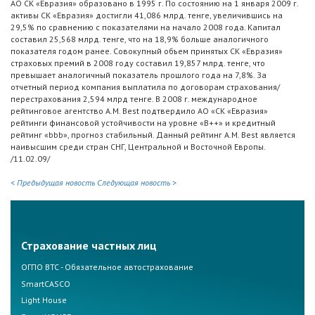
АО СК «Евразия» образовано в 1995 г. По состоянию на 1 января 2009 г.
активы СК «Евразия» достигли 41,086 млрд. тенге, увеличившись на
29,5% по сравнению с показателями на начало 2008 года. Капитал
составил 25,568 млрд. тенге, что на 18,9% больше аналогичного
показателя годом ранее. Совокупный объем принятых СК «Евразия»
страховых премий в 2008 году составил 19,857 млрд. тенге, что
превышает аналогичный показатель прошлого года на 7,8%. За
отчетный период компания выплатила по договорам страхования/
перестрахования 2,594 млрд тенге. В 2008 г. международное
рейтинговое агентство A.M. Best подтвердило АО «СК «Евразия»
рейтинги финансовой устойчивости на уровне «B++» и кредитный
рейтинг «bbb», прогноз стабильный. Данный рейтинг A.M. Best является
наивысшим среди стран СНГ, Центральной и Восточной Европы.
/11.02.09/
< Предыдущая новость
Следующая новость >
Страхование частных лиц
ОГПО ВТС - Обязательное автострахование
SmartCASCO
Light House