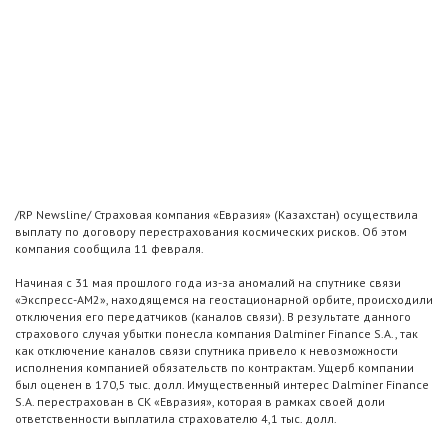
/RP Newsline/ Страховая компания «Евразия» (Казахстан) осуществила
выплату по договору перестрахования космических рисков. Об этом
компания сообщила 11 февраля.
Начиная с 31 мая прошлого года из-за аномалий на спутнике связи
«Экспресс-АМ2», находящемся на геостационарной орбите, происходили
отключения его передатчиков (каналов связи). В результате данного
страхового случая убытки понесла компания Dalminer Finance S.A., так
как отключение каналов связи спутника привело к невозможности
исполнения компанией обязательств по контрактам. Ущерб компании
был оценен в 170,5 тыс. долл. Имущественный интерес Dalminer Finance
S.A. перестрахован в СК «Евразия», которая в рамках своей доли
ответственности выплатила страхователю 4,1 тыс. долл.