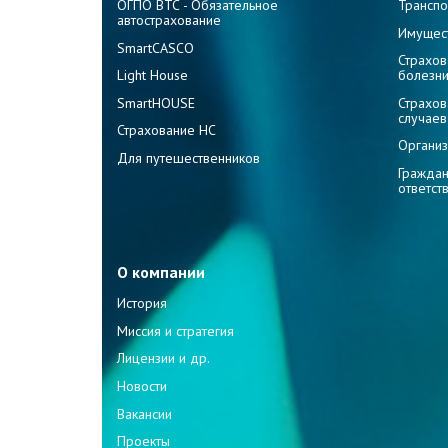
ОГПО ВТС - Обязательное
Транспо
автострахование
Имущес
SmartCASCO
Страхов
Light House
болезн
SmartHOUSE
Страхов
случаев
Страхование НС
Организ
Для путешественников
Граждан
ответст
О компании
История
Миссия и стратегия
Лицензии и др.
Новости
Вакансии
Проекты