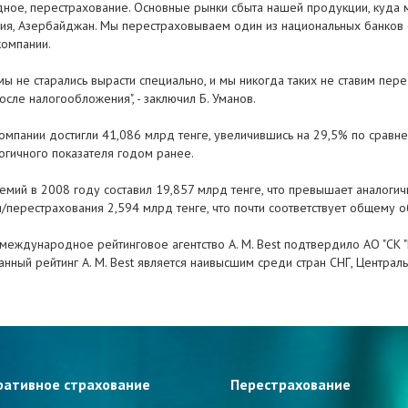
ое, перестрахование. Основные рынки сбыта нашей продукции, куда мы
Турция, Азербайджан. Мы перестраховываем один из национальных банков
компании.
 мы не старались вырасти специально, и мы никогда таких не ставим пер
сле налогообложения", - заключил Б. Уманов.
омпании достигли 41,086 млрд тенге, увеличившись на 29,5% по сравне
логичного показателя годом ранее.
емий в 2008 году составил 19,857 млрд тенге, что превышает аналогич
перестрахования 2,594 млрд тенге, что почти соответствует общему о
 международное рейтинговое агентство A. M. Best подтвердило АО "СК 
 Данный рейтинг A. M. Best является наивысшим среди стран СНГ, Центра
ративное страхование
Перестрахование