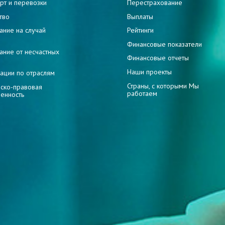
рт и перевозки
Перестрахование
тво
Выплаты
ание на случай
Рейтинги
и
Финансовые показатели
ание от несчастных
Финансовые отчеты
Наши проекты
ации по отраслям
Страны, с которыми Мы
ско-правовая
работаем
венность