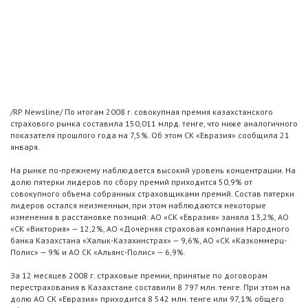
/RP Newsline/ По итогам 2008 г. совокупная премия казахстанского
страхового рынка составила 150,011 млрд. тенге, что ниже аналогичного
показателя прошлого года на 7,5%. Об этом СК «Евразия» сообщила 21
января.
На рынке по-прежнему наблюдается высокий уровень концентрации. На
долю пятерки лидеров по сбору премий приходится 50,9% от
совокупного объема собранных страховщиками премий. Состав пятерки
лидеров остался неизменным, при этом наблюдаются некоторые
изменения в расстановке позиций: АО «СК «Евразия» заняла 13,2%, АО
«СК «Виктория» — 12,2%, АО «Дочерняя страховая компания Народного
банка Казахстана «Халык-Казахинстрах» — 9,6%, АО «СК «Казкоммерц-
Полис» — 9% и АО СК «Альянс-Полис» — 6,9%.
За 12 месяцев 2008 г. страховые премии, принятые по договорам
перестрахования в Казахстане составили 8 797 млн. тенге. При этом на
долю АО СК «Евразия» приходится 8 542 млн. тенге или 97,1% общего