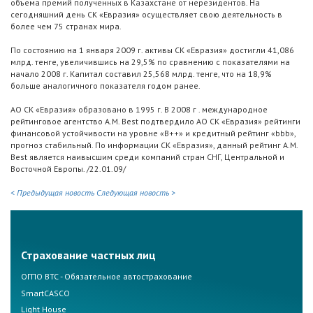
объема премий полученных в Казахстане от нерезидентов. На
сегодняшний день СК «Евразия» осуществляет свою деятельность в
более чем 75 странах мира.
По состоянию на 1 января 2009 г. активы СК «Евразия» достигли 41,086
млрд. тенге, увеличившись на 29,5% по сравнению с показателями на
начало 2008 г. Капитал составил 25,568 млрд. тенге, что на 18,9%
больше аналогичного показателя годом ранее.
АО СК «Евразия» образовано в 1995 г. В 2008 г . международное
рейтинговое агентство A.M. Best подтвердило АО СК «Евразия» рейтинги
финансовой устойчивости на уровне «B++» и кредитный рейтинг «bbb»,
прогноз стабильный. По информации СК «Евразия», данный рейтинг A.M.
Best является наивысшим среди компаний стран СНГ, Центральной и
Восточной Европы. /22.01.09/
< Предыдущая новость
Следующая новость >
Страхование частных лиц
ОГПО ВТС - Обязательное автострахование
SmartCASCO
Light House