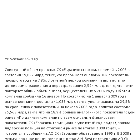
RP Newsline 16.01.09
Совокупный объем принятых СК «Евразия» страховых премий в 2008 г.
составил 19,857 млрд. тенге, что превышает аналогичный показатель
прошлого года на 7,8%. В отчетный период компания выплатила по
договорам страхования и перестрахования 2,594 млрд. тенге, что почти
повторяет общий объем выплат, осуществленных в 2007 году. Об этом
компания сообщила 16 января. По состоянию на 1 января 2009 года
активы компании достигли 41,086 млрд тенге, увеличившись на 29,5%
по сравнению с показателями на начало 2008 года. Капитал составил
25,568 млрд тенге, что на 18,9% больше аналогичного показателя годом
ранее. «По данным компании по всем основным финансовым
показателям СК «Евразия» традиционно уже пятый год подряд заняла
лидерские позиции на страховом рынке по итогам 2008 года», —
говорится в сообщении. АО СК «Евразия» образовано в 1995 г. В 2008 г.
международное рейтинговое агентство A.M. Best подтвердило АО СК