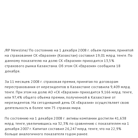
/RP Newsline/ По состоянию на 1 декабря 2008 г. объем премии, принятой
на страхование СК «Евразия» (Казахстан) составил 19,01 млрд. тенге. По
данному показателю на долю СК «Евразия» приходится 13,5%
страхового рынка Казахстана. Об этом СК «Евразия» сообщила 18
декабря.
За 11 месяцев 2008 г. страховая премия, принятая по договорам
перестрахования от нерезидентов в Казахстане составила 9,409 млрд.
тенге. При этом на долю АО «СК «Евразия» приходится 9,166 млрд. тенге,
или 97,4% общего объема премии, полученной в Казахстане от
нерезидентов. На сегодняшний день СК «Евразия» осуществляет свою
деятельность в более чем 75 странах мира.
По состоянию на 1 декабря 2008 г. активы компании достигли 41,638
млрд. тенге, увеличившись на 32,3% по сравнению с показателем на 1
декабря 2007 г. Капитал составил 26,247 млрд. тенге, что на 22,9%
больше аналогичного показателя годом ранее.