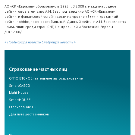
АО «СК «Евразия» образовано в 1995 г. В 2008 г. международное
рейтинговое агентство A.M. Best подтвердило АО «СК «Евразия»
рейтинги финансовой устойчивости на уровне «B++» и кредитный
рейтинг «bbb», прогноз стабильный. Данный рейтинг A.M. Best является
наивысшим среди стран СНГ, Центральной и Восточной Европы.
/18.12.08/
< Предыдущая новость
Следующая новость >
Страхование частных лиц
ОГПО ВТС - Обязательное автострахование
SmartCASCO
Light House
SmartHOUSE
Страхование НС
Для путешественников