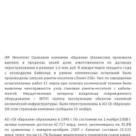
/RP Newsline/ Страховая компания «Евразия» (Казахстан) произвела
выплату в пределах своей доли ответственности по договору
перестрахования в размере 1,6 млн. руб. В январе-марте текущего года
с космодрома Байконур в рамках комплексных испытаний были
произведены запуски ракеты-носителя «Зенит-2SБ». Уже по завершении
испытательных работ 11 марта при осмотре космической техники были
выявлены неисправности узла стыковки ракеты-носителя с кабель-
мачтой. Имущественные интересы владельца поврежденного
оборудования — ФГУП «Центр эксплуатации объектов наземной
космической инфраструктуры», были перестрахованы в АО СК «Евразия».
Об этом страховая компания сообщила 25 ноября.
АО «СК «Евразия» образовано в 1995 г. По состоянию на 1 ноября 2008 г.
активы компании достигли 42,727 млрд. тенге, увеличившись на 35,8%
по сравнению с январем-октябрем 2007 г. Капитал составил 25,525
млрд. тенге, что на 21,7% больше аналогичного показателя годом ранее.