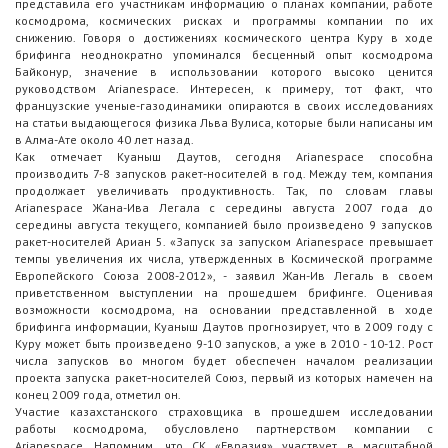
представила его участникам информацию о планах компании, работе
космодрома, космических рисках и программы компании по их
снижению. Говоря о достижениях космического центра Куру в ходе
брифинга неоднократно упоминался бесценный опыт космодрома
Байконур, значение в использовании которого высоко ценится
руководством Arianespace. Интересен, к примеру, тот факт, что
французские ученые-газодинамики опираются в своих исследованиях
на статьи выдающегося физика Льва Вулиса, которые были написаны им
в Алма-Ате около 40 лет назад.
Как отмечает Куаныш Даутов, сегодня Arianespace способна
производить 7-8 запусков ракет-носителей в год. Между тем, компания
продолжает увеличивать продуктивность. Так, по словам главы
Arianespace Жана-Ива Легала с середины августа 2007 года до
середины августа текущего, компанией было произведено 9 запусков
ракет-носителей Ариан 5. «Запуск за запуском Arianespace превышает
темпы увеличения их числа, утвержденных в Космической программе
Европейского Союза 2008-2012», - заявил Жан-Ив Легаль в своем
приветственном выступлении на прошедшем брифинге. Оценивая
возможности космодрома, на основании представленной в ходе
брифинга информации, Куаныш Даутов прогнозирует, что в 2009 году с
Куру может быть произведено 9-10 запусков, а уже в 2010 - 10-12. Рост
числа запусков во многом будет обеспечен началом реализации
проекта запуска ракет-носителей Союз, первый из которых намечен на
конец 2009 года, отметил он.
Участие казахстанского страховщика в прошедшем исследовании
работы космодрома, обусловлено партнерством компании с
Arianespace. Напомним, что СК «Евразия» участвует в масштабной