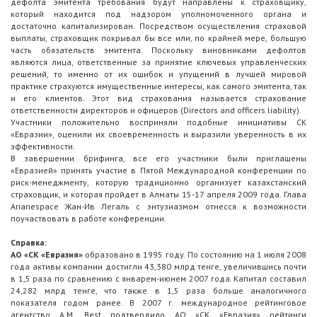
дефолта эмитента требования будут направлены к страховщику,
который находится под надзором уполномоченного органа и
достаточно капитализирован. Посредством осуществления страховой
выплаты, страховщик покрывал бы все или, по крайней мере, большую
часть обязательств эмитента. Поскольку виновниками дефолтов
являются лица, ответственные за принятие ключевых управленческих
решений, то именно от их ошибок и упущений в лучшей мировой
практике страхуются имущественные интересы, как самого эмитента, так
и его клиентов. Этот вид страхования называется страхование
ответственности директоров и офицеров (Directors and officers liability).
Участники положительно восприняли подобные инициативы СК
«Евразии», оценили их своевременность и выразили уверенность в их
эффективности.
В завершении брифинга, все его участники были приглашены
«Евразией» принять участие в Пятой Международной конференции по
риск-менеджменту, которую традиционно организует казахстанский
страховщик, и которая пройдет в Алматы 15-17 апреля 2009 года. Глава
Arianespace Жан-Ив Легаль с энтузиазмом отнесся к возможности
поучаствовать в работе конференции.
Справка:
АО «СК «Евразия»
образовано в 1995 году. По состоянию на 1 июля 2008
года активы компании достигли 43,380 млрд тенге, увеличившись почти
в 1,5 раза по сравнению с январем-июнем 2007 года. Капитал составил
24,282 млрд тенге, что также в 1,5 раза больше аналогичного
показателя годом ранее. В 2007 г. международное рейтинговое
агентство A.M. Best подтвердило АО «СК «Евразия» рейтинги