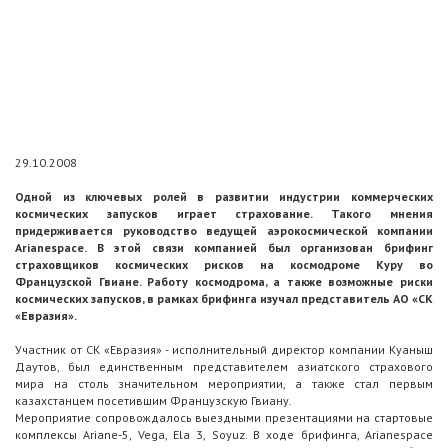
29.10.2008
Одной из ключевых ролей в развитии индустрии коммерческих
космических запусков играет страхование. Такого мнения
придерживается руководство ведущей аэрокосмической компании
Arianespace. В этой связи компанией был организован брифинг
страховщиков космических рисков на космодроме Куру во
Французской Гвиане. Работу космодрома, а также возможные риски
космических запусков, в рамках брифинга изучал представитель АО «СК
«Евразия».
Участник от СК «Евразия» - исполнительный директор компании Куаныш
Даутов, был единственным представителем азиатского страхового
мира на столь значительном мероприятии, а также стал первым
казахстанцем посетившим Французскую Гвиану.
Мероприятие сопровождалось выездными презентациями на стартовые
комплексы Ariane-5, Vega, Ela 3, Soyuz. В ходе брифинга, Arianespace