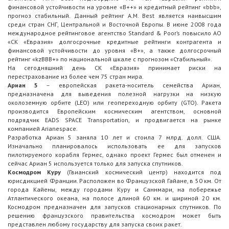
финансовой устойчивости на уровне «B++» и кредитный рейтинг «bbb»,
прогноз стабильный. Данный рейтинг A.M. Best является наивысшим
среди стран СНГ, Центральной и Восточной Европы. В июне 2008 года
международное рейтинговое агентство Standard & Poor’s повысило АО
«СК «Евразия» долгосрочные кредитные рейтинги контрагента и
финансовой устойчивости до уровня «В+», а также долгосрочный
рейтинг «kzBBB+» по национальной шкале с прогнозом «Стабильный».
На сегодняшний день СК «Евразия» принимает риски на
перестрахование из более чем 75 стран мира.
Ариан 5
– европейская ракета-носитель семейства Ариан,
предназначена для выведения полезной нагрузки на низкую
околоземную орбите (LEO) или геопереходную орбиту (GTO). Ракета
производится Европейским космическим агентством, основной
подрядчик EADS SPACE Transportation, и продвигается на рынке
компанией Arianespace.
Разработка Ариан 5 заняла 10 лет и стоила 7 млрд. долл. США.
Изначально планировалось использовать ее для запусков
пилотируемого корабля Гермес, однако проект Гермес был отменен и
сейчас Ариан 5 используется только для запуска спутников.
Космодром Куру
(Гвианский космический центр) находится под
юрисдикцией Франции. Расположен во Французской Гайане, в 50 км. От
города Кайены, между городами Куру и Саннмари, на побережье
Атлантического океана, на полосе длиной 60 км. и шириной 20 км.
Космодром предназначен для запусков стационарных спутников. По
решению французского правительства космодром может быть
представлен любому государству для запуска своих ракет.