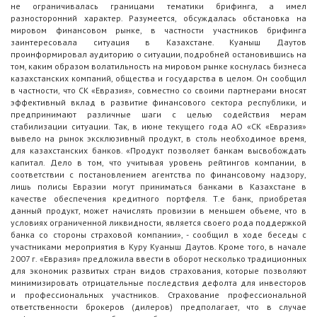
не ограничивалась границами тематики брифинга, а имел
разносторонний характер. Разумеется, обсуждалась обстановка на
мировом финансовом рынке, в частности участников брифинга
заинтересовала ситуация в Казахстане. Куаныш Даутов
проинформировал аудиторию о ситуации, подробней остановившись на
том, каким образом волатильность на мировом рынке коснулась бизнеса
казахстанских компаний, общества и государства в целом. Он сообщил
в частности, что
СК «Евразия», совместно со своими партнерами вносят
эффективный вклад в развитие финансового сектора республики, и
предпринимают различные шаги с целью содействия мерам
стабилизации ситуации. Так, в июне текущего года АО «СК «Евразия»
вывело на рынок эксклюзивный продукт, в столь необходимое время,
для казахстанских банков. «Продукт позволяет банкам высвобождать
капитал. Дело в том, что учитывая уровень рейтингов компании, в
соответствии с постановлением агентства по финансовому надзору,
лишь полисы Евразии могут приниматься банками в Казахстане в
качестве обеспечения кредитного портфеля. Т.е банк, приобретая
данный продукт, может начислять провизии в меньшем объеме, что в
условиях ограниченной ликвидности, является своего рода поддержкой
банка со стороны страховой компании», - сообщил в ходе беседы с
участниками мероприятия в Куру Куаныш Даутов. Кроме того, в начале
2007 г. «Евразия» предложила ввести в оборот несколько традиционных
для экономик развитых стран видов страхования, которые позволяют
минимизировать отрицательные последствия дефолта для инвесторов
и профессиональных участников. Страхование профессиональной
ответственности брокеров (дилеров) предполагает, что в случае