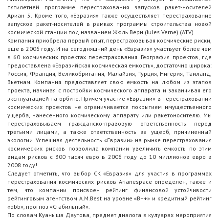
пятилетней программе перестрахования запусков ракет-носителей
Ариан 5. Кроме того, «Евразия» также осуществляет перестрахование
запусков ракет-носителей в рамках программы строительства новой
космической станции под названием Жюль Верн (Jules Verne) (ATV).
Компания приобрела первый опыт, перестраховывая космические риски,
еще в 2006 году. И на сегодняшний день «Евразия» участвует более чем
в 60 космических проектах перестрахования. География проектов, где
предоставлена «Евразийская космическая емкость», достаточно широка:
Россия, Франция, Великобритания, Малайзия, Турция, Нигерия, Таиланд,
Вьетнам. Компания предоставляет свою емкость на любом из этапов
проекта, начиная с постройки космического аппарата и заканчивая его
эксплуатацией на орбите. Причем участие «Евразии» в перестраховании
космических проектов не ограничивается покрытием имущественного
ущерба, нанесенного космическому аппарату или ракетоносителю. Мы
перестраховываем гражданско-правовую ответственность перед
третьими лицами, а также ответственность за ущерб, причиненный
экологии. Успешная деятельность «Евразии» на рынке перестрахования
космических рисков позволила компании увеличить емкость по этим
видам рисков с 300 тысяч евро в 2006 году до 10 миллионов евро в
2008 году!
Следует отметить, что выбор СК «Евразия» для участия в программах
перестрахования космических рисков Arianespace определен, также и
тем, что компании присвоен рейтинг финансовой устойчивости
рейтинговым агентством A.M.Best на уровне «B++» и кредитный рейтинг
«bbb», прогноз «Стабильный».
По словам Куаныша Даутова, предмет диалога в кулуарах мероприятия