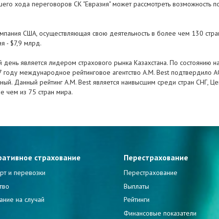
йшего хода переговоров СК "Евразия" может рассмотреть возможность по
 компания США, осуществляющая свою деятельность в более чем 130 стр
я - $7,9 млрд.
й день является лидером страхового рынка Казахстана. По состоянию н
07 году международное рейтинговое агентство A.M. Best подтвердило АО
ильный. Данный рейтинг A.M. Best является наивысшим среди стран СНГ, 
е чем из 75 стран мира.
ративное страхование
Перестрахование
рт и перевозки
Перестрахование
тво
Выплаты
ание на случай
Рейтинги
и
Финансовые показатели