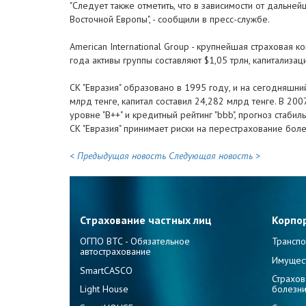
"Следует также отметить, что в зависимости от дальне
Восточной Европы", - сообщили в пресс-службе.
American International Group - крупнейшая страховая
года активы группы составляют $1,05 трлн, капитализаци
СК "Евразия" образовано в 1995 году, и на сегодняшни
млрд тенге, капитал составил 24,282 млрд тенге. В 20
уровне "B++" и кредитный рейтинг "bbb", прогноз стаб
СК "Евразия" принимает риски на перестрахование боле
< Предыдущая новость
Следующая новость >
Страхование частных лиц
Корпо
ОГПО ВТС - Обязательное
Транспо
автострахование
Имущес
SmartCASCO
Страхов
Light House
болезн