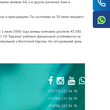
купки активов AIG и в других регионах Азии и
анах и юрисдикциях. По состоянию на 30 июня текущего
а 1 июля 2008 года активы компании достигли 43,380
 "СК "Евразия" рейтинги финансовой устойчивости на
Центральной и Восточной Европы. На сегодняшний день
+7 (777) 222 56 78
+7 (701) 222 56 78
+7 (708) 222 56 78