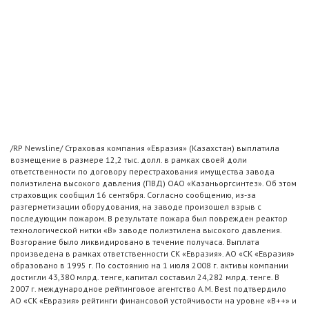
/RP Newsline/ Страховая компания «Евразия» (Казахстан) выплатила
возмещение в размере 12,2 тыс. долл. в рамках своей доли
ответственности по договору перестрахования имущества завода
полиэтилена высокого давления (ПВД) ОАО «Казаньоргсинтез». Об этом
страховщик сообщил 16 сентября. Согласно сообщению, из-за
разгерметизации оборудования, на заводе произошел взрыв с
последующим пожаром. В результате пожара был поврежден реактор
технологической нитки «В» заводе полиэтилена высокого давления.
Возгорание было ликвидировано в течение получаса. Выплата
произведена в рамках ответственности СК «Евразия». АО «СК «Евразия»
образовано в 1995 г. По состоянию на 1 июля 2008 г. активы компании
достигли 43,380 млрд. тенге, капитал составил 24,282 млрд. тенге. В
2007 г. международное рейтинговое агентство A.M. Best подтвердило
АО «СК «Евразия» рейтинги финансовой устойчивости на уровне «B++» и