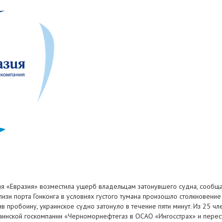
 «Евразия» возместила ущерб владельцам затонувшего судна, сообщае
лизи порта Гонконга в условиях густого тумана произошло столкновени
в пробоину, украинское судно затонуло в течение пяти минут. Из 25 ч
аинской госкомпании «Черноморнефтегаз в ОСАО «Ингосстрах» и перест