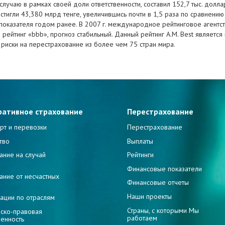
лучаю в рамках своей доли ответственности, составил 152,7 тыс. долл
тигли 43,380 млрд тенге, увеличившись почти в 1,5 раза по сравнению
 показателя годом ранее. В 2007 г. международное рейтинговое агентс
рейтинг «bbb», прогноз стабильный. Данный рейтинг A.M. Best являетс
риски на перестрахование из более чем 75 стран мира.
ративное страхование
Перестрахование
рт и перевозки
Перестрахование
тво
Выплаты
ание на случай
Рейтинги
и
Финансовые показатели
ание от несчастных
Финансовые отчеты
Наши проекты
ации по отраслям
Страны, с которыми Мы
ско-правовая
работаем
венность