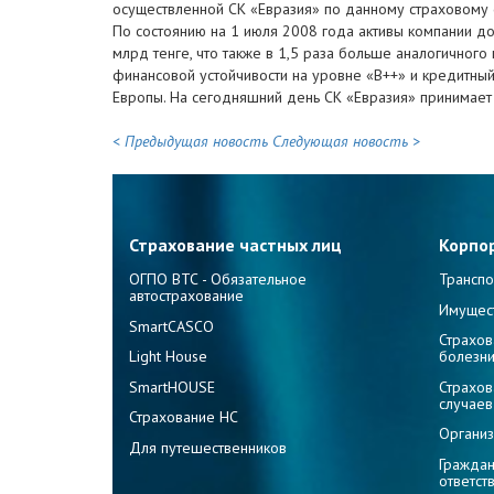
осуществленной СК «Евразия» по данному страховому с
По состоянию на 1 июля 2008 года активы компании дос
млрд тенге, что также в 1,5 раза больше аналогичного
финансовой устойчивости на уровне «B++» и кредитный 
Европы. На сегодняшний день СК «Евразия» принимает 
< Предыдущая новость
Следующая новость >
Страхование частных лиц
Корпо
ОГПО ВТС - Обязательное
Транспо
автострахование
Имущес
SmartCASCO
Страхов
Light House
болезн
SmartHOUSE
Страхов
случаев
Страхование НС
Организ
Для путешественников
Граждан
ответст