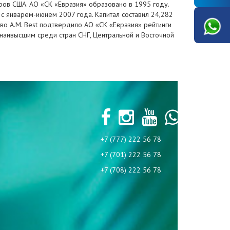
аров США. АО «СК «Евразия» образовано в 1995 году.
 с январем-июнем 2007 года. Капитал составил 24,282
тво A.M. Best подтвердило АО «СК «Евразия» рейтинги
я наивысшим среди стран СНГ, Центральной и Восточной
+7 (777) 222 56 78
+7 (701) 222 56 78
+7 (708) 222 56 78