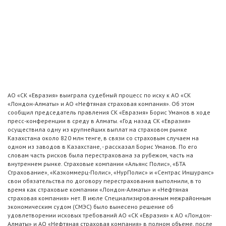
АО «СК «Евразия» выиграла судебный процесс по иску к АО «СК
«Лондон-Алматы» и АО «Нефтяная страховая компания». Об этом
сообщил председатель правления СК «Евразия» Борис Уманов в ходе
пресс-конференции в среду в Алматы. «Год назад СК «Евразия»
осуществила одну из крупнейших выплат на страховом рынке
Казахстана около 820 млн тенге, в связи со страховым случаем на
одном из заводов в Казахстане, - рассказал Борис Уманов. По его
словам часть рисков была перестрахована за рубежом, часть на
внутреннем рынке. Страховые компании «Альянс Полис», «БТА
Страхование», «Казкоммерц-Полис», «НурПолис» и «Сентрас Иншуранс»
свои обязательства по договору перестрахования выполнили, в то
время как страховые компании «Лондон-Алматы» и «Нефтяная
страховая компания» нет. В июле Специализированным межрайонным
экономическим судом (СМЭС) было вынесено решение об
удовлетворении исковых требований АО «СК «Евразия» к АО «Лондон-
Алматы» и АО «Нефтяная страховая компания» в полном объеме, после