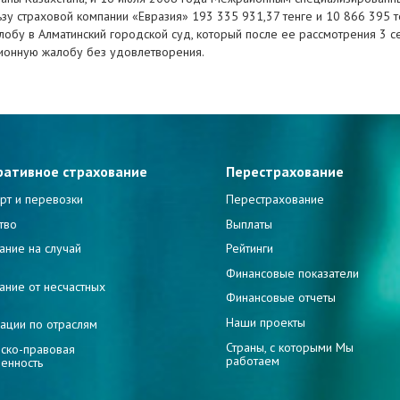
зу страховой компании «Евразия» 193 335 931,37 тенге и 10 866 395 т
лобу в Алматинский городской суд, который после ее рассмотрения 3 
ционную жалобу без удовлетворения.
ративное страхование
Перестрахование
рт и перевозки
Перестрахование
тво
Выплаты
ание на случай
Рейтинги
и
Финансовые показатели
ание от несчастных
Финансовые отчеты
Наши проекты
ации по отраслям
Страны, с которыми Мы
ско-правовая
работаем
венность