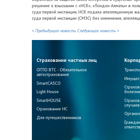
решение о взыскании с «НСК», «Лондон-Алматы» в поль
суда первой инстанции, НСК подала апелляционную жа
суда первой инстанции (СМЭС) без изменения, апелля
< Предыдущая новость
Следующая новость >
Страхование частных лиц
Корпо
ОГПО ВТС - Обязательное
Транспо
автострахование
Имущес
SmartCASCO
Страхов
Light House
болезн
SmartHOUSE
Страхов
случаев
Страхование НС
Организ
Для путешественников
Граждан
ответст