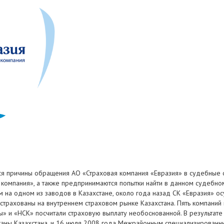
я причины обращения АО «Страховая компания «Евразия» в судебные о
компания», а также предпринимаются попытки найти в данном судебном
м на одном из заводов в Казахстане, около года назад СК «Евразия» о
естрахованы на внутреннем страховом рынке Казахстана. Пять компаний 
» и «НСК» посчитали страховую выплату необоснованной. В результате
рганы Казахстана, и 16 июля 2008 года Межрайонным специализированн