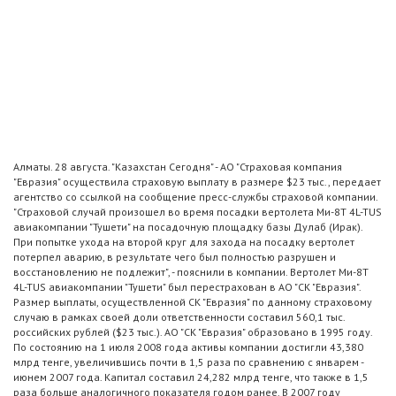
Алматы. 28 августа. "Казахстан Сегодня" - АО "Страховая компания
"Евразия" осуществила страховую выплату в размере $23 тыс., передает
агентство со ссылкой на сообщение пресс-службы страховой компании.
"Страховой случай произошел во время посадки вертолета Ми-8Т 4L-TUS
авиакомпании "Тушети" на посадочную площадку базы Дулаб (Ирак).
При попытке ухода на второй круг для захода на посадку вертолет
потерпел аварию, в результате чего был полностью разрушен и
восстановлению не подлежит", - пояснили в компании. Вертолет Ми-8Т
4L-TUS авиакомпании "Тушети" был перестрахован в АО "СК "Евразия".
Размер выплаты, осуществленной СК "Евразия" по данному страховому
случаю в рамках своей доли ответственности составил 560,1 тыс.
российских рублей ($23 тыс.). АО "СК "Евразия" образовано в 1995 году.
По состоянию на 1 июля 2008 года активы компании достигли 43,380
млрд тенге, увеличившись почти в 1,5 раза по сравнению с январем -
июнем 2007 года. Капитал составил 24,282 млрд тенге, что также в 1,5
раза больше аналогичного показателя годом ранее. В 2007 году