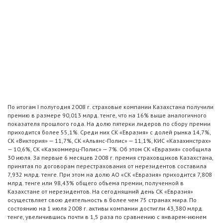
По итогам I полугодия 2008 г. страховые компании Казахстана получили
премию в размере 90,013 млрд. тенге, что на 16% выше аналогичного
показателя прошлого года. На долю пятерки лидеров по сбору премии
приходится более 55,1%. Среди них СК «Евразия» с долей рынка 14,7%,
СК «Виктория» — 11,7%, СК «Альянс-Полис» — 11,1%, КИС «Казахинстрах»
— 10,6%, СК «Казкоммерц-Полис» — 7%. Об этом СК «Евразия» сообщила
30 июля. За первые 6 месяцев 2008 г. премия страховщиков Казахстана,
принятая по договорам перестрахования от нерезидентов составила
7,932 млрд. тенге. При этом на долю АО «СК «Евразия» приходится 7,808
млрд. тенге или 98,43% общего объема премии, полученной в
Казахстане от нерезидентов. На сегодняшний день СК «Евразия»
осуществляет свою деятельность в более чем 75 странах мира. По
состоянию на 1 июля 2008 г. активы компании достигли 43,380 млрд.
тенге, увеличившись почти в 1,5 раза по сравнению с январем-июнем