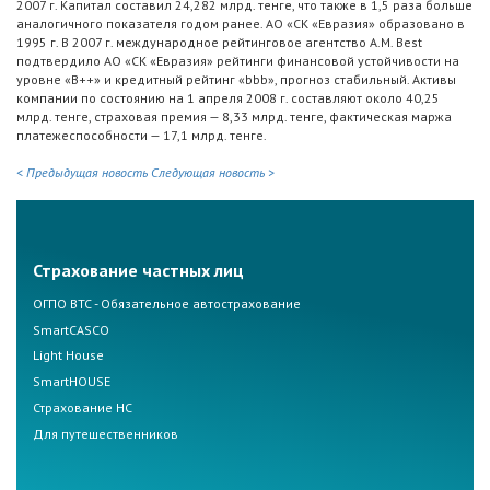
2007 г. Капитал составил 24,282 млрд. тенге, что также в 1,5 раза больше
аналогичного показателя годом ранее. АО «СК «Евразия» образовано в
1995 г. В 2007 г. международное рейтинговое агентство A.M. Best
подтвердило АО «СК «Евразия» рейтинги финансовой устойчивости на
уровне «B++» и кредитный рейтинг «bbb», прогноз стабильный. Активы
компании по состоянию на 1 апреля 2008 г. составляют около 40,25
млрд. тенге, страховая премия — 8,33 млрд. тенге, фактическая маржа
платежеспособности — 17,1 млрд. тенге.
< Предыдущая новость
Следующая новость >
Страхование частных лиц
ОГПО ВТС - Обязательное автострахование
SmartCASCO
Light House
SmartHOUSE
Страхование НС
Для путешественников