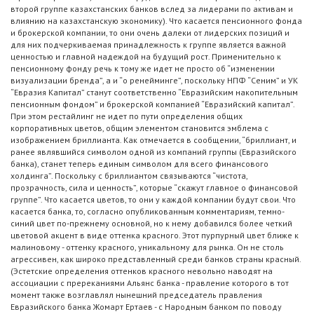
второй группе казахстанских банков вслед за лидерами по активам и
влиянию на казахстанскую экономику). Что касается пенсионного фонда
и брокерской компании, то они очень далеки от лидерских позиций и
для них подчеркиваемая принадлежность к группе является важной
ценностью и главной надеждой на будущий рост. Применительно к
пенсионному фонду речь к тому же идет не просто об “изменении
визуализации бренда”, а и “о ренейминге”, поскольку НПФ “Сеним” и УК
“Евразия Капитал” станут соответственно “Евразийским накопительным
пенсионным фондом” и брокерской компанией “Евразийский капитал”.
При этом рестайлинг не идет по пути определения общих
корпоративных цветов, общим элементом становится эмблема с
изображением бриллианта. Как отмечается в сообщении, “бриллиант, и
ранее являвшийся символом одной из компаний группы (Евразийского
банка), станет теперь единым символом для всего финансового
холдинга”. Поскольку с бриллиантом связываются “чистота,
прозрачность, сила и ценность”, которые “скажут главное о финансовой
группе”. Что касается цветов, то они у каждой компании будут свои. Что
касается банка, то, согласно опубликованным комментариям, темно-
синий цвет по-прежнему основной, но к нему добавился более четкий
цветовой акцент в виде оттенка красного. Этот пурпурный цвет ближе к
малиновому - оттенку красного, уникальному для рынка. Он не столь
агрессивен, как широко представленный среди банков страны красный.
(Эстетские определения оттенков красного невольно наводят на
ассоциации c пререканиями Альянс банка - правление которого в тот
момент также возглавлял нынешний председатель правления
Евразийского банка Жомарт Ертаев - с Народным банком по поводу