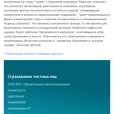
монополии на слово “халык”.) Страховая компания “Евразия” отмечает,
что, несмотря на активную деятельность компании за рубежом,
основным цветом логотипа был и остается голубой, “отражающий
патриотизм и верность национальным традициям”: “Цвет национального
флага олицетворяет силу и энергию, независимость и инновационный
подход к бизнесу”. Что касается пенсионного фонда, то там фоном для
бриллианта становится насыщенный зеленый. Наиболее пафосной,
однако, будет эмблема “Евразийского капитала”, сочетающая в себе
сразу бриллиант и золото. Объясняется это стремлением сохранить и
приумножить богатство клиентов и “заключить бриллиант в золотую
оправу”. Николай ДРОЗД
< Предыдущая новость
Следующая новость >
Страхование частных лиц
ОГПО ВТС - Обязательное автострахование
SmartCASCO
Light House
SmartHOUSE
Страхование НС