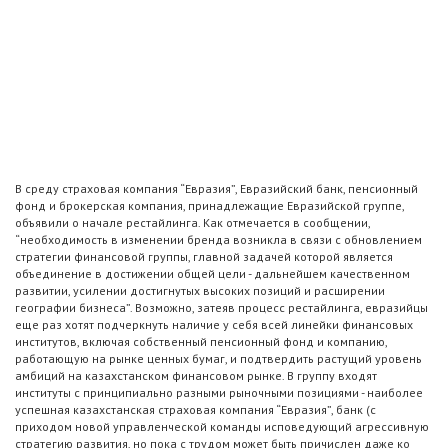
В среду страховая компания “Евразия”, Евразийский банк, пенсионный
фонд и брокерская компания, принадлежащие Евразийской группе,
объявили о начале рестайлинга. Как отмечается в сообщении,
“необходимость в изменении бренда возникла в связи с обновлением
стратегии финансовой группы, главной задачей которой является
объединение в достижении общей цели - дальнейшем качественном
развитии, усилении достигнутых высоких позиций и расширении
географии бизнеса”. Возможно, затеяв процесс рестайлинга, евразийцы
еще раз хотят подчеркнуть наличие у себя всей линейки финансовых
институтов, включая собственный пенсионный фонд и компанию,
работающую на рынке ценных бумаг, и подтвердить растущий уровень
амбиций на казахстанском финансовом рынке. В группу входят
институты с принципиально разными рыночными позициями - наиболее
успешная казахстанская страховая компания “Евразия”, банк (с
приходом новой управленческой команды исповедующий агрессивную
стратегию развития, но пока с трудом может быть причислен даже ко