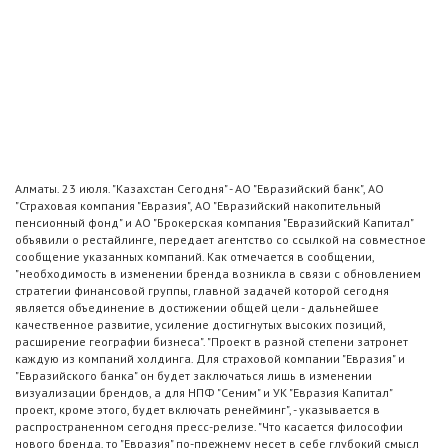
Алматы. 23 июля. "Казахстан Сегодня" - АО "Евразийский банк", АО
"Страховая компания "Евразия", АО "Евразийский накопительный
пенсионный фонд" и АО "Брокерская компания "Евразийский Капитал"
объявили о рестайлинге, передает агентство со ссылкой на совместное
сообщение указанных компаний. Как отмечается в сообщении,
"необходимость в изменении бренда возникла в связи с обновлением
стратегии финансовой группы, главной задачей которой сегодня
является объединение в достижении общей цели - дальнейшее
качественное развитие, усиление достигнутых высоких позиций,
расширение географии бизнеса". "Проект в разной степени затронет
каждую из компаний холдинга. Для страховой компании "Евразия" и
"Евразийского банка" он будет заключаться лишь в изменении
визуализации брендов, а для НПФ "Сеним" и УК "Евразия Капитал"
проект, кроме этого, будет включать ренейминг", - указывается в
распространенном сегодня пресс-релизе. "Что касается философии
нового бренда, то "Евразия" по-прежнему несет в себе глубокий смысл