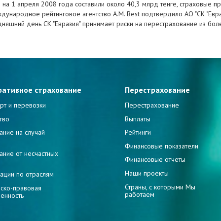
и на 1 апреля 2008 года составили около 40,3 млрд тенге, страховые пр
ждународное рейтинговое агентство A.M. Best подтвердило АО "СК "Евра
годняшний день СК "Евразия" принимает риски на перестрахование из бол
ративное страхование
Перестрахование
рт и перевозки
Перестрахование
тво
Выплаты
ание на случай
Рейтинги
и
Финансовые показатели
ание от несчастных
Финансовые отчеты
Наши проекты
ации по отраслям
Страны, с которыми Мы
ско-правовая
работаем
венность