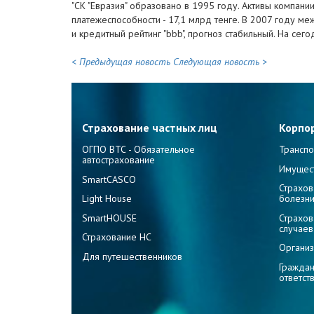
"СК "Евразия" образовано в 1995 году. Активы компани
платежеспособности - 17,1 млрд тенге. В 2007 году ме
и кредитный рейтинг "bbb", прогноз стабильный. На се
< Предыдущая новость
Следующая новость >
Страхование частных лиц
Корпо
ОГПО ВТС - Обязательное
Транспо
автострахование
Имущес
SmartCASCO
Страхов
Light House
болезн
SmartHOUSE
Страхов
случаев
Страхование НС
Организ
Для путешественников
Граждан
ответст