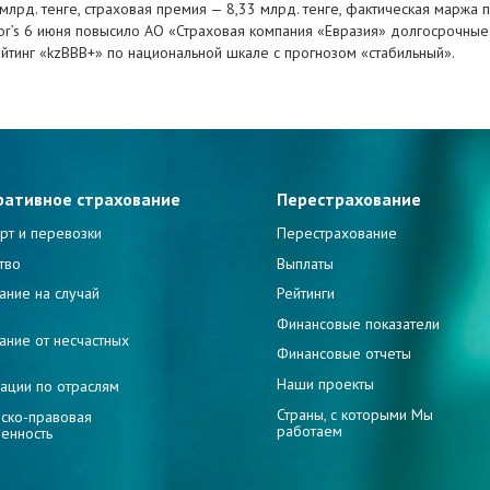
млрд. тенге, страховая премия — 8,33 млрд. тенге, фактическая маржа 
r’s 6 июня повысило АО «Страховая компания «Евразия» долгосрочные
ейтинг «kzBBB+» по национальной шкале с прогнозом «стабильный».
ративное страхование
Перестрахование
рт и перевозки
Перестрахование
тво
Выплаты
ание на случай
Рейтинги
и
Финансовые показатели
ание от несчастных
Финансовые отчеты
Наши проекты
ации по отраслям
Страны, с которыми Мы
ско-правовая
работаем
венность