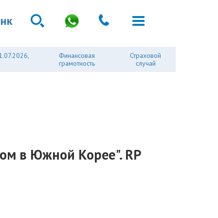
анк
1.07.2026,
Финансовая
Страховой
грамотность
случай
ом в Южной Корее". RP