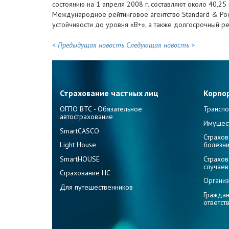
состоянию на 1 апреля 2008 г. составляют около 40,25 
Международное рейтинговое агентство Standard & Poo
устойчивости до уровня «B+», а также долгосрочный р
< Предыдущая новость
Следующая новость >
Страхование частных лиц
Корпо
ОГПО ВТС - Обязательное
Транспо
автострахование
Имущес
SmartCASCO
Страхов
Light House
болезн
SmartHOUSE
Страхов
случаев
Страхование НС
Организ
Для путешественников
Граждан
ответст