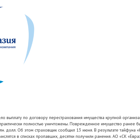
вело выплату по договору перестрахования имущества крупной организ
 практически полностью уничтожены. Поврежденное имущество ранее б
млн. долл. Об этом страховщик сообщил 13 июня. В результате тайфун
числятся в списках пропавших, десятки получили ранения. АО «СК «Евра