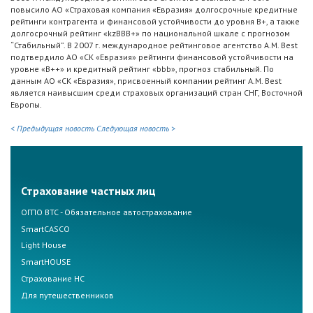
повысило АО «Страховая компания «Евразия» долгосрочные кредитные
рейтинги контрагента и финансовой устойчивости до уровня B+, а также
долгосрочный рейтинг «kzBBB+» по национальной шкале c прогнозом
“Стабильный”. В 2007 г. международное рейтинговое агентство A.M. Best
подтвердило АО «СК «Евразия» рейтинги финансовой устойчивости на
уровне «B++» и кредитный рейтинг «bbb», прогноз стабильный. По
данным АО «СК «Евразия», присвоенный компании рейтинг A.M. Best
является наивысшим среди страховых организаций стран СНГ, Восточной
Европы.
< Предыдущая новость
Следующая новость >
Страхование частных лиц
ОГПО ВТС - Обязательное автострахование
SmartCASCO
Light House
SmartHOUSE
Страхование НС
Для путешественников