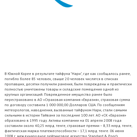
В Южной Корее в результате тайфуна "Нари", где как сообщалось ранее,
погибло более 85 человек, свыше 20 человек числятся в списках
пропавших, десятки получили ранения, были повреждены и практически
полностью уничтожены товары и складские помещения одной из
крупных организаций. Поврежденное имущество ранее было
перестраховано в АО «Страховая компания «Евразия», страховая сумма
по договору составила 1 000 000,00 Долларов США. По сообщениям
метеорологов, наводнения, вызванные тайфуном Нари, стали самыми
сильными в истории Тайваня за последние 100 лет. АО «СК «Евразия»
образовано в 1995 году. Активы компании на 01 апреля 2008 года
составили около 40,25 млрд. тенге, страховые премии – 8,33 млрд. тенге,
фактическая маржа платежеспособности – 17,1 млрд. тенге. 06 июня
2008 г. международное рейтинговое агентство Standard & Poor’s