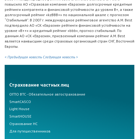
повысило АО «Страховая компания «Евразия» долгосрочные кредитные
рейтинги контрагента и финансовой устойчивости до уровня B+, а также
долгосрочный рейтинг «kzBBB+» по национальной шкале c прогнозом
“Стабильный”. В 2007 г. международное рейтинговое агентство A.M. Best
подтвердило АО «СК «Евразия» рейтинги финансовой устойчивости на
уровне «B++» и кредитный рейтинг «bbb», прогноз стабильный. По
данным АО «СК «Евразия», присвоенный компании рейтинг A.M. Best
является наивысшим среди страховых организаций стран СНГ, Восточной
Европы.
< Предыдущая новость
Следующая новость >
Страхование частных лиц
ОГПО ВТС - Обязательное автострахование
SmartCASCO
Light House
SmartHOUSE
Страхование НС
Для путешественников