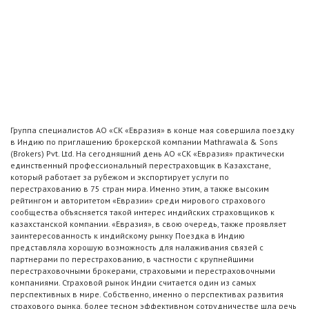
Группа специалистов АО «СК «Евразия» в конце мая совершила поездку
в Индию по приглашению брокерской компании Mathrawala & Sons
(Brokers) Pvt. Ltd. На сегодняшний день АО «СК «Евразия» практически
единственный профессиональный перестраховщик в Казахстане,
который работает за рубежом и экспортирует услуги по
перестрахованию в 75 стран мира. Именно этим, а также высоким
рейтингом и авторитетом «Евразии» среди мирового страхового
сообщества объясняется такой интерес индийских страховщиков к
казахстанской компании. «Евразия», в свою очередь, также проявляет
заинтересованность к индийскому рынку Поездка в Индию
представляла хорошую возможность для налаживания связей с
партнерами по перестрахованию, в частности с крупнейшими
перестраховочными брокерами, страховыми и перестраховочными
компаниями. Страховой рынок Индии считается один из самых
перспективных в мире. Собственно, именно о перспективах развития
страхового рынка, более тесном эффективном сотрудничестве шла речь