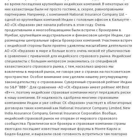
во время посещения крупнейших индийских компаний. В некоторых из
них казахстанцы были не просто гостями, а, скорее, равноправными
партнерами. Например, с компанией National Insurance Company Ltd. –
одной из крупнейших компаний Индии с головным офисом в Калькутте -
АО «СК «Евразия» уже начала работать в этом году. Очень
продуктивными и многообещающими были встречи с брокерами в
Мумбае, крупнейшем индустриальном и финансовом центре Индии, где
размещены центральные офисы брокерских компаний. Участники встреч
с индийской стороны были приятно удивлены масштабами деятельности
АО «СК «Евразия» в мире и больше всего очень низкой её убыточностью
в сравнении с привычной для индийского страхового рынка. Индийские
специалисты с большим интересом знакомились со спецификой
казахстанского страхового рынка, с тем, насколько широко мы
вовлечены в мировой рынок, не говоря уже о странах на постсоветском
пространстве. Особое внимание они уделяли нашему регулирующему
законодательству о страховании. Суверенный страновой рейтинг Индии
по S&P “ВВВ-”. Для сравнения - АО «СК «Евразия» имеет рейтинг АМ Best
«B++», поэтому индийские страховые компании могут передавать риски
в нашу компанию. Её надежность одобрена многими страховыми
компаниями Индии и уже сейчас СК «Евразия» участвует в облигаторных
договорах таких компаний как National Insurance Company Limited, New
India Assurance Company, General Insurance Corporation. Вообще,
индийский страховой рынок не оторван от мирового страхового
сообщества. Практически все брокеры и страховые компании страны
ежегодно посещают известные мировые форумы в Монте-Карло и
Баден-Бадене, и выразили свою готовность встретиться там повторно