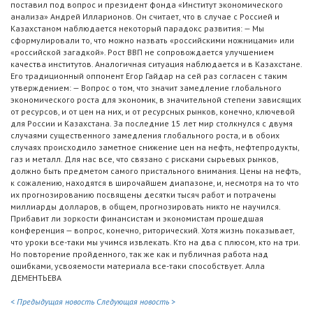
поставил под вопрос и президент фонда «Институт экономического
анализа» Андрей Илларионов. Он считает, что в случае с Россией и
Казахстаном наблюдается некоторый парадокс развития: — Мы
сформулировали то, что можно назвать «российскими ножницами» или
«российской загадкой». Рост ВВП не сопровождается улучшением
качества институтов. Аналогичная ситуация наблюдается и в Казахстане.
Его традиционный оппонент Егор Гайдар на сей раз согласен с таким
утверждением: — Вопрос о том, что значит замедление глобального
экономического роста для экономик, в значительной степени зависящих
от ресурсов, и от цен на них, и от ресурсных рынков, конечно, ключевой
для России и Казахстана. За последние 15 лет мир столкнулся с двумя
случаями существенного замедления глобального роста, и в обоих
случаях происходило заметное снижение цен на нефть, нефтепродукты,
газ и металл. Для нас все, что связано с рисками сырьевых рынков,
должно быть предметом самого пристального внимания. Цены на нефть,
к сожалению, находятся в широчайшем диапазоне, и, несмотря на то что
их прогнозированию посвящены десятки тысяч работ и потрачены
миллиарды долларов, в общем, прогнозировать никто не научился.
Прибавит ли зоркости финансистам и экономистам прошедшая
конференция — вопрос, конечно, риторический. Хотя жизнь показывает,
что уроки все-таки мы учимся извлекать. Кто на два с плюсом, кто на три.
Но повторение пройденного, так же как и публичная работа над
ошибками, усвояемости материала все-таки способствует. Алла
ДЕМЕНТЬЕВА
< Предыдущая новость
Следующая новость >