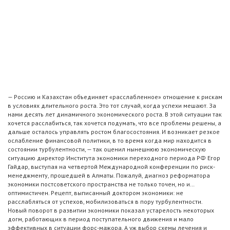
— Россию и Казахстан объединяет «расслабленное» отношение к рискам
в условиях длительного роста. Это тот случай, когда успехи мешают. За
нами десять лет динамичного экономического роста. В этой ситуации так
хочется расслабиться, так хочется подумать, что все проблемы решены, а
дальше осталось управлять ростом благосостояния. И возникает резкое
ослабление финансовой политики, в то время когда мир находится в
состоянии турбулентности, — так оценил нынешнюю экономическую
ситуацию директор Института экономики переходного периода РФ Егор
Гайдар, выступая на четвертой Международной конференции по риск-
менеджменту, прошедшей в Алматы. Пожалуй, диагноз реформатора
экономики постсоветского пространства не только точен, но и…
оптимистичен. Рецепт, выписанный доктором экономики: не
расслабляться от успехов, мобилизоваться в пору турбулентности.
Новый поворот в развитии экономики показал устарелость некоторых
догм, работающих в период поступательного движения и мало
эффективных в ситуации форс-мажора. А уж выбор схемы лечения и