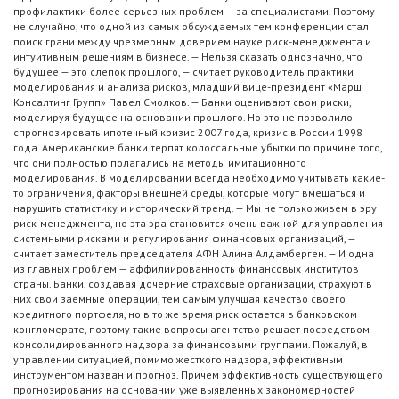
профилактики более серьезных проблем — за специалистами. Поэтому
не случайно, что одной из самых обсуждаемых тем конференции стал
поиск грани между чрезмерным доверием науке риск-менеджмента и
интуитивным решениям в бизнесе. — Нельзя сказать однозначно, что
будущее — это слепок прошлого, — считает руководитель практики
моделирования и анализа рисков, младший вице-президент «Марш
Консалтинг Групп» Павел Смолков. — Банки оценивают свои риски,
моделируя будущее на основании прошлого. Но это не позволило
спрогнозировать ипотечный кризис 2007 года, кризис в России 1998
года. Американские банки терпят колоссальные убытки по причине того,
что они полностью полагались на методы имитационного
моделирования. В моделировании всегда необходимо учитывать какие-
то ограничения, факторы внешней среды, которые могут вмешаться и
нарушить статистику и исторический тренд. — Мы не только живем в эру
риск-менеджмента, но эта эра становится очень важной для управления
системными рисками и регулирования финансовых организаций, —
считает заместитель председателя АФН Алина Алдамберген. — И одна
из главных проблем — аффилиированность финансовых институтов
страны. Банки, создавая дочерние страховые организации, страхуют в
них свои заемные операции, тем самым улучшая качество своего
кредитного портфеля, но в то же время риск остается в банковском
конгломерате, поэтому такие вопросы агентство решает посредством
консолидированного надзора за финансовыми группами. Пожалуй, в
управлении ситуацией, помимо жесткого надзора, эффективным
инструментом назван и прогноз. Причем эффективность существующего
прогнозирования на основании уже выявленных закономерностей