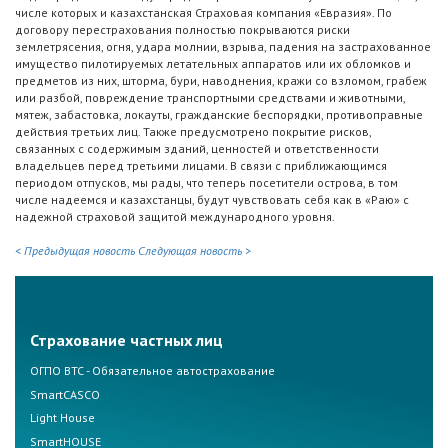
числе которых и казахстанская Страховая компания «Евразия». По
договору перестрахования полностью покрываются риски
землетрясения, огня, удара молнии, взрыва, падения на застрахованное
имущество пилотируемых летательных аппаратов или их обломков и
предметов из них, шторма, бури, наводнения, кражи со взломом, грабеж
или разбой, повреждение транспортными средствами и животными,
мятеж, забастовка, локауты, гражданские беспорядки, противоправные
действия третьих лиц. Также предусмотрено покрытие рисков,
связанных с содержимым зданий, ценностей и ответственности
владельцев перед третьими лицами. В связи с приближающимся
периодом отпусков, мы рады, что теперь посетители острова, в том
числе надеемся и казахстанцы, будут чувствовать себя как в «Раю» с
надежной страховой защитой международного уровня.
< Предыдущая новость
Следующая новость >
Страхование частных лиц
ОГПО ВТС - Обязательное автострахование
SmartCASCO
Light House
SmartHOUSE