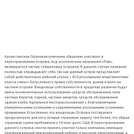
Казахстанская Страховая компания «Евразия» участвует в
перестраховании острова, под экзотическим названием «Рай»,
являющегося частью Сейшеловых островов. В данном случае название
полностью оправдывает себя, так как данный остров представляет
собой действительно райский уголок с 450 роскошными апартаментами
класса «люкс» безусловного права собственности, домов и вилл на
частном острове. Владельцы собственности в пределах развития будут
иметь исключительное использование средств обслуживания, типа
частных берегов, парков, частных швартов, средств обслуживания
здания клуба. Идеальное месторасположение с благоприятными
климатическими условиями и современными, роскошными условиями
проживания. Естественно, что владельцы Острова постарались
предусмотреть для него лучшую страховую защиту, тем более, что общая
страховая сумма приближена к 50 млн. долл. США. В перестраховании
данного острова смогли принять участие только компании, имеющие
подтвержденный международный рейтинг и высокую капитализацию, в