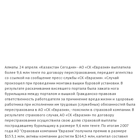
Алматы. 24 апреля. «Казахстан Сегодня» - АО «СК «Евразия» выплатила
более 9,6 млн тенге по договору перестрахования, передает агентство
со ссылкой на сообщение пресс-службы «СК «Евразия». «Случай
произошел при проведении монтажа вышки буровой установки. В
результате раскачивания висевшего портала была зажата нога
бурильщика между порталом и вышкой. Гражданско-правовая
ответственность работодателя за причинение вреда жизни и здоровью
работника при исполнении им трудовых (служебных) обязанностей была
перестрахована в АО «СК «Евразия», - пояснили в страховой компании. В
результате страхового случая, АО «СК «Евразия» по договору
перестрахования осуществила свою долю страховой выплаты
пострадавшему бурильщику в размере 9,6 млн тенге. По итогам 2007
года АО "Страховая компания "Евразия" получила премию в размере
$153,1 млн, активы компании достигли $264,5 млн, капитал составил