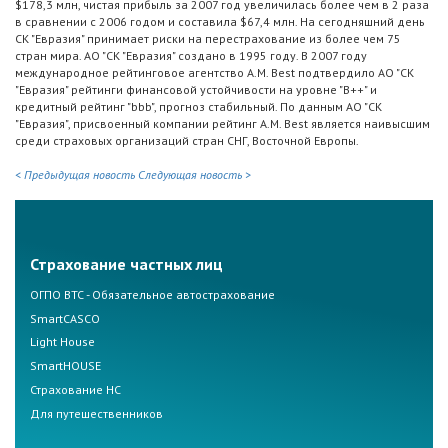
$178,3 млн, чистая прибыль за 2007 год увеличилась более чем в 2 раза
в сравнении с 2006 годом и составила $67,4 млн. На сегодняшний день
СК "Евразия" принимает риски на перестрахование из более чем 75
стран мира. АО "СК "Евразия" создано в 1995 году. В 2007 году
международное рейтинговое агентство A.M. Best подтвердило АО "СК
"Евразия" рейтинги финансовой устойчивости на уровне "B++" и
кредитный рейтинг "bbb", прогноз стабильный. По данным АО "СК
"Евразия", присвоенный компании рейтинг A.M. Best является наивысшим
среди страховых организаций стран СНГ, Восточной Европы.
< Предыдущая новость
Следующая новость >
Страхование частных лиц
ОГПО ВТС - Обязательное автострахование
SmartCASCO
Light House
SmartHOUSE
Страхование НС
Для путешественников