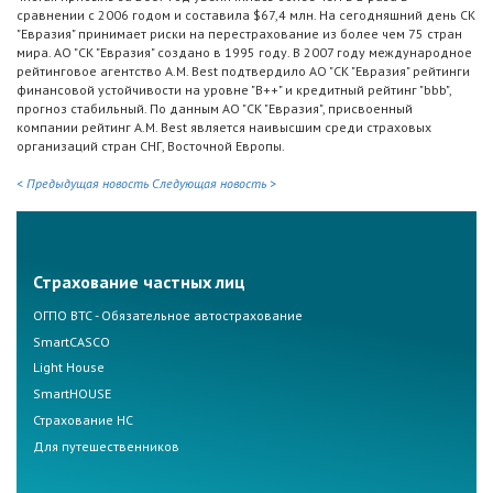
сравнении с 2006 годом и составила $67,4 млн. На сегодняшний день СК
"Евразия" принимает риски на перестрахование из более чем 75 стран
мира. АО "СК "Евразия" создано в 1995 году. В 2007 году международное
рейтинговое агентство A.M. Best подтвердило АО "СК "Евразия" рейтинги
финансовой устойчивости на уровне "B++" и кредитный рейтинг "bbb",
прогноз стабильный. По данным АО "СК "Евразия", присвоенный
компании рейтинг A.M. Best является наивысшим среди страховых
организаций стран СНГ, Восточной Европы.
< Предыдущая новость
Следующая новость >
Страхование частных лиц
ОГПО ВТС - Обязательное автострахование
SmartCASCO
Light House
SmartHOUSE
Страхование НС
Для путешественников