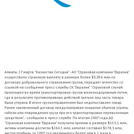
Алматы. 27 марта. "Казахстан Сегодня" - АО "Страховая компания "Евразия"
осуществило страховую выплату в размере более $3,056 млн по
договору добровольного страхования грузов, передает агентство со
ссылкой на сообщение пресс-службы СК "Евразия". "Страховой случай
произошел во время транспортировки грузов железнодорожным путем,
где в результате противоправных действий третьих лиц часть товара
была утеряна. В итоге грузоотправителем был недопоставлен товар.
Ранее заключенный договор предусматривал покрытие убытков утраты,
гибели или повреждения груза при его транспортировке перевозочным
средством", - сообщили в пресс-службе. По итогам 2007 года АО
"Страховая компания "Евразия" получила премию в размере $153,1 млн,
активы компании достигли $264,5 млн, капитал составил $178,3 млн,
чистая прибыль за 2007 год увеличилась более чем в 2 раза в