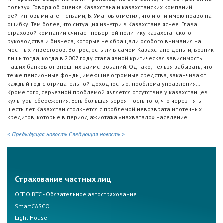
пользу». Говоря об оценке Казахстана и казахстанских компаний
рейтинговыми агентствами, Б. Уманов отметил, что и они имею право на
ошибку. Тем более, что ситуация изнутри в Казахстане яснее. Глава
страховой компании считает неверной политику казахстанского
руководства и бизнеса, которые не обращали особого внимания на
местных инвесторов. Вопрос, есть ли в самом Казахстане деньги, возник
лишь тогда, когда в 2007 году стала явной критическая зависимость
наших банков от внешних заимствований. Однако, нельзя забывать, что
те же пенсионные фонды, имеющие огромные средства, заканчивают
каждый год с отрицательной доходностью: проблема управления…
Кроме того, серьезной проблемой является отсутствие у казахстанцев
культуры сбережения. Есть большая вероятность того, что через пять-
шесть лет Казахстан столкнется с проблемой невозврата ипотечных
кредитов, которые в период ажиотажа «нахватало» население.
< Предыдущая новость
Следующая новость >
Страхование частных лиц
ОГПО ВТС - Обязательное автострахование
SmartCASCO
Light House