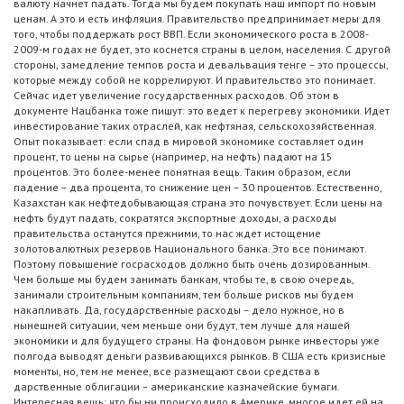
валюту начнет падать. Тогда мы будем покупать наш импорт по новым
ценам. А это и есть инфляция. Правительство предпринимает меры для
того, чтобы поддержать рост ВВП. Если экономического роста в 2008-
2009-м годах не будет, это коснется страны в целом, населения. С другой
стороны, замедление темпов роста и девальвация тенге – это процессы,
которые между собой не коррелируют. И правительство это понимает.
Сейчас идет увеличение государственных расходов. Об этом в
документе Нацбанка тоже пишут: это ведет к перегреву экономики. Идет
инвестирование таких отраслей, как нефтяная, сельскохозяйственная.
Опыт показывает: если спад в мировой экономике составляет один
процент, то цены на сырье (например, на нефть) падают на 15
процентов. Это более-менее понятная вещь. Таким образом, если
падение – два процента, то снижение цен – 30 процентов. Естественно,
Казахстан как нефтедобывающая страна это почувствует. Если цены на
нефть будут падать, сократятся экспортные доходы, а расходы
правительства останутся прежними, то нас ждет истощение
золотовалютных резервов Национального банка. Это все понимают.
Поэтому повышение госрасходов должно быть очень дозированным.
Чем больше мы будем занимать банкам, чтобы те, в свою очередь,
занимали строительным компаниям, тем больше рисков мы будем
накапливать. Да, государственные расходы – дело нужное, но в
нынешней ситуации, чем меньше они будут, тем лучше для нашей
экономики и для будущего страны. На фондовом рынке инвесторы уже
полгода выводят деньги развивающихся рынков. В США есть кризисные
моменты, но, тем не менее, все размещают свои средства в
дарственные облигации – американские казначейские бумаги.
Интересная вещь: что бы ни происходило в Америке, многое идет ей на