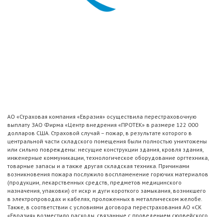
АО «Страховая компания «Евразия» осуществила перестраховочную
выплату ЗАО Фирма «Центр внедрения «ПРОТЕК» в размере 122 000
долларов США. Страховой случай – пожар, в результате которого в
центральной части складского помещения были полностью уничтожены
или сильно повреждены: несущие конструкции здания, кровля здания,
инженерные коммуникации, технологическое оборудование оргтехника,
товарные запасы и а также другая складская техника. Причинами
возникновения пожара послужило воспламенение горючих материалов
(продукции, лекарственных средств, предметов медицинского
назначения, упаковки) от искр и дуги короткого замыкания, возникшего
в электропроводах и кабелях, проложенных в металлическом желобе.
Также, в соответствии с условиями договора перестрахования АО «СК
«Евразия» возместило расходы, связанные с проведением сюрвейского