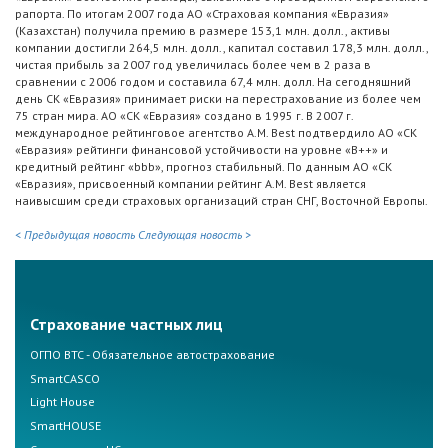
рапорта. По итогам 2007 года АО «Страховая компания «Евразия»
(Казахстан) получила премию в размере 153,1 млн. долл., активы
компании достигли 264,5 млн. долл., капитал составил 178,3 млн. долл.,
чистая прибыль за 2007 год увеличилась более чем в 2 раза в
сравнении с 2006 годом и составила 67,4 млн. долл. На сегодняшний
день СК «Евразия» принимает риски на перестрахование из более чем
75 стран мира. АО «СК «Евразия» создано в 1995 г. В 2007 г.
международное рейтинговое агентство A.M. Best подтвердило АО «СК
«Евразия» рейтинги финансовой устойчивости на уровне «B++» и
кредитный рейтинг «bbb», прогноз стабильный. По данным АО «СК
«Евразия», присвоенный компании рейтинг A.M. Best является
наивысшим среди страховых организаций стран СНГ, Восточной Европы.
< Предыдущая новость
Следующая новость >
Страхование частных лиц
ОГПО ВТС - Обязательное автострахование
SmartCASCO
Light House
SmartHOUSE