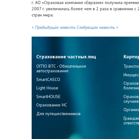
г. АО «Страховая компания «Евразия» получила премию в
2007 г. увеличилась более чем в 2 раза в сравнении с
стран мира.
< Предыдущая новость
Следующая новость >
Страхование частных лиц
Корпо
ОГПО ВТС - Обязательное
Транспо
автострахование
Имущес
SmartCASCO
Страхов
Light House
болезн
SmartHOUSE
Страхов
случаев
Страхование НС
Организ
Для путешественников
Граждан
ответст