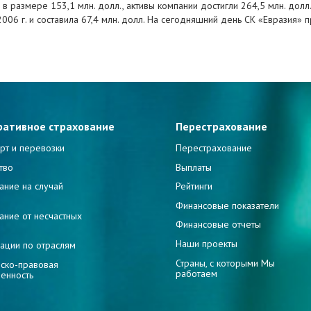
 размере 153,1 млн. долл., активы компании достигли 264,5 млн. долл.,
 2006 г. и составила 67,4 млн. долл. На сегодняшний день СК «Евразия»
ративное страхование
Перестрахование
рт и перевозки
Перестрахование
тво
Выплаты
ание на случай
Рейтинги
и
Финансовые показатели
ание от несчастных
Финансовые отчеты
Наши проекты
ации по отраслям
Страны, с которыми Мы
ско-правовая
работаем
венность