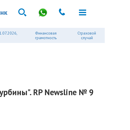
анк
1.07.2026,
Финансовая
Страховой
грамотность
случай
урбины". RP Newsline № 9