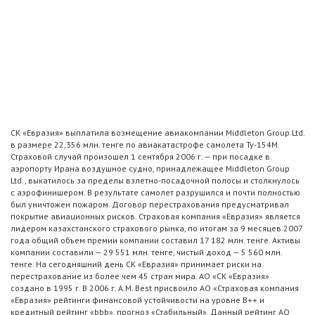
СК «Евразия» выплатила возмещение авиакомпании Middleton Group Ltd.
в размере 22,356 млн. тенге по авиакатастрофе самолета Ту-154М.
Страховой случай произошел 1 сентября 2006 г. — при посадке в
аэропорту Ирана воздушное судно, принадлежащее Middleton Group
Ltd., выкатилось за пределы взлетно-посадочной полосы и столкнулось
с аэрофинишером. В результате самолет разрушился и почти полностью
был уничтожен пожаром. Договор перестрахования предусматривал
покрытие авиационных рисков. Страховая компания «Евразия» является
лидером казахстанского страхового рынка, по итогам за 9 месяцев 2007
года общий объем премии компании составил 17 182 млн. тенге. Активы
компании составили — 29 551 млн. тенге, чистый доход — 5 560 млн.
тенге. На сегодняшний день СК «Евразия» принимает риски на
перестрахование из более чем 45 стран мира. АО «СК «Евразия»
создано в 1995 г. В 2006 г. A.M. Best присвоило АО «Страховая компания
«Евразия» рейтинги финансовой устойчивости на уровне B++ и
кредитный рейтинг «bbb», прогноз «Стабильный». Данный рейтинг АО