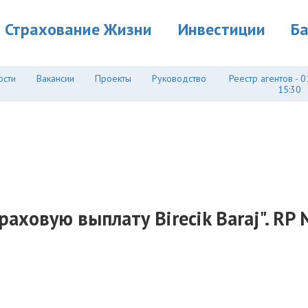
Страхование Жизни
Инвестиции
Б
ости
Вакансии
Проекты
Руководство
Реестр агентов - 0
15:30
аховую выплату Birecik Baraj". RP 