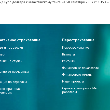
7/ Курс доллара к казахстанскому тенге на 30 сентября 2007 г.: 1USD 
ративное страхование
Перестрахование
рт и перевозки
Перестрахование
тво
Выплаты
ание на случай
Рейтинги
и
Финансовые показатели
ание от несчастных
Финансовые отчеты
Наши проекты
ации по отраслям
Страны, с которыми Мы
ско-правовая
работаем
венность