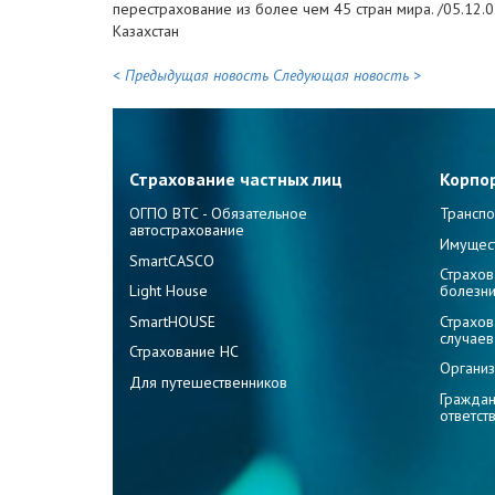
перестрахование из более чем 45 стран мира. /05.12.0
Казахстан
< Предыдущая новость
Следующая новость >
Страхование частных лиц
Корпо
ОГПО ВТС - Обязательное
Транспо
автострахование
Имущес
SmartCASCO
Страхов
Light House
болезн
SmartHOUSE
Страхов
случаев
Страхование НС
Организ
Для путешественников
Граждан
ответст