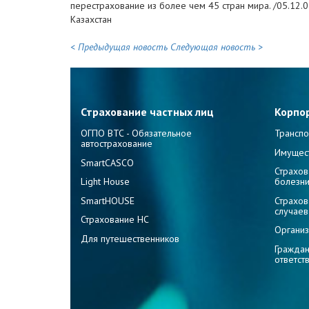
перестрахование из более чем 45 стран мира. /05.12.0
Казахстан
< Предыдущая новость
Следующая новость >
Страхование частных лиц
Корпо
ОГПО ВТС - Обязательное
Транспо
автострахование
Имущес
SmartCASCO
Страхов
Light House
болезн
SmartHOUSE
Страхов
случаев
Страхование НС
Организ
Для путешественников
Граждан
ответст