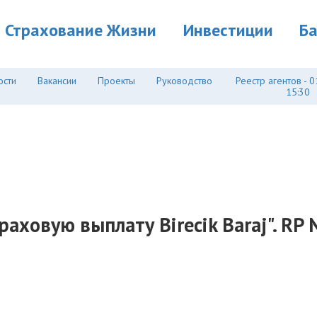
Страхование Жизни
Инвестиции
Б
ости
Вакансии
Проекты
Руководство
Реестр агентов - 0
15:30
аховую выплату Birecik Baraj". RP 