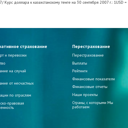
7/ Курс доллара к казахстанскому тенге на 30 сентября 2007 г.: 1USD 
ративное страхование
Перестрахование
рт и перевозки
Перестрахование
тво
Выплаты
ание на случай
Рейтинги
и
Финансовые показатели
ание от несчастных
Финансовые отчеты
Наши проекты
ации по отраслям
Страны, с которыми Мы
ско-правовая
работаем
венность