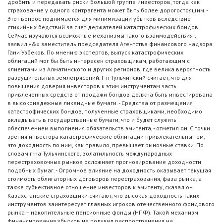
дробить и передавать риски большой группе инвесторов, тогда как
страхование у одного контрагента может быть более дорогостоящим. -
Этот вопрос поднимается для минимизации убытков вследствие
стихийных бедствий за счет держателей катастрофических бондов.
Сейчас изучаются возможные механизмы такого взаимодействия -,
заявил «&» заместитель председателя Агентства финансового надзора
Гани Узбеков. По мнению экспертов, выпуск катастрофических
облигаций мог бы быть интересен страховщикам, работающим с
клиентами из Алматинского и других регионов, где велика вероятность
разрушительных землетрясений. Г-н Тульчинский считает, что для
повышения доверия инвесторов к этим инструментам часть
привлеченных средств от продажи бондов должна быть инвестирована
в высоконадежные ликвидные бумаги. - Средства от размещения
катастрофических бондов, полученные страховщиками, необходимо
вкладывать в государственные бумаги, что и будет служить
обеспечением выполнения обязательств эмитента, - отметил он. С точки
зрения инвестора катастрофические облигации привлекательны тем,
что доходность по ним, как правило, превышает рыночные ставки. По
словам г-на Тульчинского, волатильность международных
перестраховочных рынков осложняет прогнозирование доходности
подобных бумаг. - Огромное влияние на доходность оказывает текущая
стоимость облигаторных договоров перестрахования, фаза рынка, а
также субъективное отношение инвесторов к эмитенту, сказал он.
Казахстанские страховщики считают, что высокая доходность таких
инструментов заинтересует главных игроков отечественного фондового
рынка – накопительные пенсионные фонды (НПФ). Такой механизм
финансирования убытков не получил распространения на