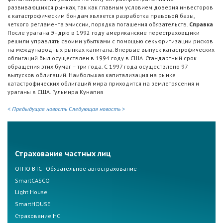
развивающихся рынках, так как главным условием доверия инвесторов
к катастрофическим бондам является разработка правовой базы,
четкого регламента эмиссии, порядка погашения обязательств.
Справка
После урагана Эндрю в 1992 году американские перестраховщики
решили управлять своими убытками с помощью секьюритизации рисков
на международных рынках капитала. Впервые выпуск катастрофических
облигаций был осуществлен в 1994 году в США. Стандартный срок
обращения этих бумаг – три года. С 1997 года осуществлено 97
выпусков облигаций. Наибольшая капитализация на рынке
катастрофических облигаций мира приходится на землетрясения и
ураганы в США. Гульмира Кунапия
< Предыдущая новость
Следующая новость >
Страхование частных лиц
ОГПО ВТС - Обязательное автострахование
SmartCASCO
Light House
SmartHOUSE
Страхование НС