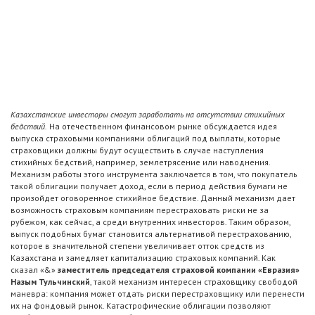
Казахстанские инвесторы смогут заработать на отсутствии стихийных
бедствий.
На отечественном финансовом рынке обсуждается идея
выпуска страховыми компаниями облигаций под выплаты, которые
страховщики должны будут осуществить в случае наступления
стихийных бедствий, например, землетрясение или наводнения.
Механизм работы этого инструмента заключается в том, что покупатель
такой облигации получает доход, если в период действия бумаги не
произойдет оговоренное стихийное бедствие. Данный механизм дает
возможность страховым компаниям перестраховать риски не за
рубежом, как сейчас, а среди внутренних инвесторов. Таким образом,
выпуск подобных бумаг становится альтернативой перестрахованию,
которое в значительной степени увеличивает отток средств из
Казахстана и замедляет капитализацию страховых компаний. Как
сказал «&»
заместитель председателя страховой компании «Евразия»
Назым Тульчинский
, такой механизм интересен страховщику свободой
маневра: компания может отдать риски перестраховщику или перенести
их на фондовый рынок. Катастрофические облигации позволяют