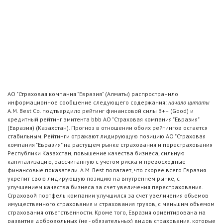
АО "Страховая компания "Евразия" (Алматы) распространило
информационное сообщение следующего содержания:
начало цитаты
A.M. Best Co. подтвердило рейтинг финансовой силы B++ (Good) и
кредитный рейтинг эмитента bbb АО "Страховая компания "Евразия"
(Евразия) (Казахстан). Прогноз в отношении обоих рейтингов остается
стабильным. Рейтинги отражают лидирующую позицию АО "Страховая
компания "Евразия" на растущем рынке страхования и перестрахования
Республики Казахстан, повышение качества бизнеса, сильную
капитализацию, рассчитанную с учетом риска и превосходные
финансовые показатели. A.M. Best полагает, что скорее всего Евразия
укрепит свою лидирующую позицию на внутреннем рынке, с
улучшением качества бизнеса за счет увеличения перестрахования.
Страховой портфель компании улучшился за счет увеличения объемов
имущественного страхования и страхования грузов, с меньшим объемом
страхования ответственности. Кроме того, Евразия ориентирована на
развитие добровольных (не - обязательных) видов страхования, которые