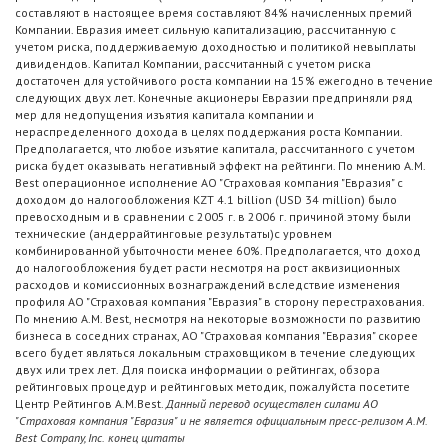
составляют в настоящее время составляют 84% начисленных премий
Компании. Евразия имеет сильную капитализацию, рассчитанную с
учетом риска, поддерживаемую доходностью и политикой невыплаты
дивидендов. Капитал Компании, рассчитанный с учетом риска
достаточен для устойчивого роста компании на 15% ежегодно в течение
следующих двух лет. Конечные акционеры Евразии предприняли ряд
мер для недопущения изъятия капитала компании и
нераспределенного дохода в целях поддержания роста Компании.
Предполагается, что любое изъятие капитала, рассчитанного с учетом
риска будет оказывать негативный эффект на рейтинги. По мнению A.M.
Best операционное исполнение АО "Страховая компания "Евразия" с
доходом до налогообложения KZT 4.1 billion (USD 34 million) было
превосходным и в сравнении с 2005 г. в 2006 г. причиной этому были
технические (андеррайтинговые результаты)с уровнем
комбинированной убыточности менее 60%. Предполагается, что доход
до налогообложения будет расти несмотря на рост аквизиционных
расходов и комиссионных вознаграждений вследствие изменения
профиля АО "Страховая компания "Евразия" в сторону перестрахования.
По мнению A.M. Best, несмотря на некоторые возможности по развитию
бизнеса в соседних странах, АО "Страховая компания "Евразия" скорее
всего будет являться локальным страховщиком в течение следующих
двух или трех лет. Для поиска информации о рейтингах, обзора
рейтинговых процедур и рейтинговых методик, пожалуйста посетите
Центр Рейтингов A.M.Best.
Данный перевод осуществлен силами АО
"Страховая компания "Евразия" и не является официальным пресс-релизом A.M.
Best Company, Inc.
конец цитаты