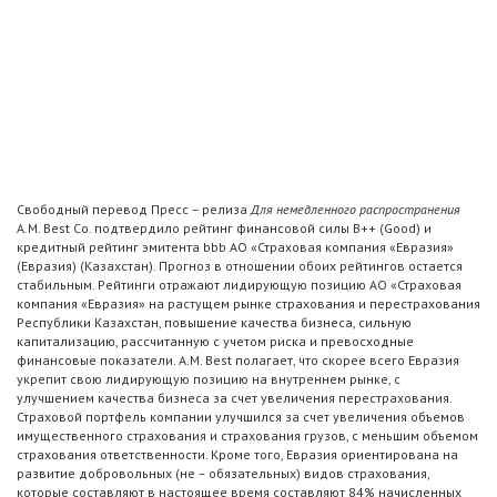
Свободный перевод Пресс – релиза
Для немедленного распространения
A.M. Best Co. подтвердило рейтинг финансовой силы B++ (Good) и
кредитный рейтинг эмитента bbb АО «Страховая компания «Евразия»
(Евразия) (Казахстан). Прогноз в отношении обоих рейтингов остается
стабильным. Рейтинги отражают лидирующую позицию АО «Страховая
компания «Евразия» на растущем рынке страхования и перестрахования
Республики Казахстан, повышение качества бизнеса, сильную
капитализацию, рассчитанную с учетом риска и превосходные
финансовые показатели. A.M. Best полагает, что скорее всего Евразия
укрепит свою лидирующую позицию на внутреннем рынке, с
улучшением качества бизнеса за счет увеличения перестрахования.
Страховой портфель компании улучшился за счет увеличения объемов
имущественного страхования и страхования грузов, с меньшим объемом
страхования ответственности. Кроме того, Евразия ориентирована на
развитие добровольных (не – обязательных) видов страхования,
которые составляют в настоящее время составляют 84% начисленных