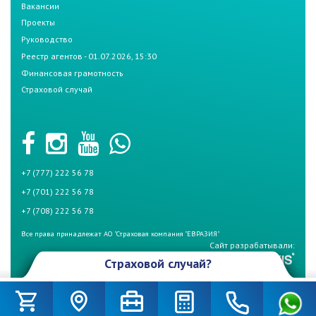
Вакансии
Проекты
Руководство
Реестр агентов - 01.07.2026, 15:30
Финансовая грамотность
Страховой случай
+7 (777) 222 56 78
+7 (701) 222 56 78
+7 (708) 222 56 78
Все права принадлежат АО "Страховая компания "ЕВРАЗИЯ"
Сайт разрабатывали:
Страховой случай?
Произошел страховой случай и Вы не знаете что делать? Не
беспокойтесь, если у Вас страховой полис СК «Евразия». Для начала
вызовите дорожную полицию (по номеру – 102) и аварийного комиссара