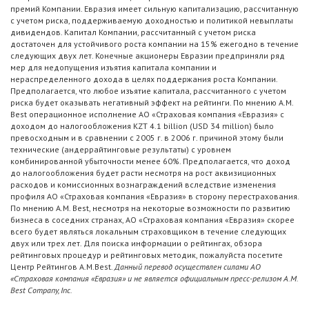
премий Компании. Евразия имеет сильную капитализацию, рассчитанную
с учетом риска, поддерживаемую доходностью и политикой невыплаты
дивидендов. Капитал Компании, рассчитанный с учетом риска
достаточен для устойчивого роста компании на 15% ежегодно в течение
следующих двух лет. Конечные акционеры Евразии предприняли ряд
мер для недопущения изъятия капитала компании и
нераспределенного дохода в целях поддержания роста Компании.
Предполагается, что любое изъятие капитала, рассчитанного с учетом
риска будет оказывать негативный эффект на рейтинги. По мнению A.M.
Best операционное исполнение АО «Страховая компания «Евразия» с
доходом до налогообложения KZT 4.1 billion (USD 34 million) было
превосходным и в сравнении с 2005 г. в 2006 г. причиной этому были
технические (андеррайтинговые результаты) с уровнем
комбинированной убыточности менее 60%. Предполагается, что доход
до налогообложения будет расти несмотря на рост аквизиционных
расходов и комиссионных вознаграждений вследствие изменения
профиля АО «Страховая компания «Евразия» в сторону перестрахования.
По мнению A.M. Best, несмотря на некоторые возможности по развитию
бизнеса в соседних странах, АО «Страховая компания «Евразия» скорее
всего будет являться локальным страховщиком в течение следующих
двух или трех лет. Для поиска информации о рейтингах, обзора
рейтинговых процедур и рейтинговых методик, пожалуйста посетите
Центр Рейтингов A.M.Best.
Данный перевод осуществлен силами АО
«Страховая компания «Евразия» и не является официальным пресс-релизом A.M.
Best Company, Inc.