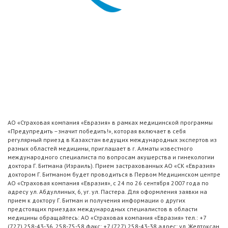
АО «Страховая компания «Евразия» в рамках медицинской программы
«Предупредить –значит победить!», которая включает в себя
регулярный приезд в Казахстан ведущих международных экспертов из
разных областей медицины, приглашает в г. Алматы известного
международного специалиста по вопросам акушерства и гинекологии
доктора Г. Битмана (Израиль). Прием застрахованных АО «СК «Евразия»
доктором Г. Битманом будет проводиться в Первом Медицинском центре
АО «Страховая компания «Евразия», с 24 по 26 сентября 2007 года по
адресу ул. Абдуллиных, 6, уг. ул. Пастера. Для оформления заявки на
прием к доктору Г. Битман и получения информации о других
предстоящих приездах международных специалистов в области
медицины обращайтесь: АО «Страховая компания «Евразия» тел.: +7
(727) 258-43-36, 258-75-58 факс: +7 (727) 258-43-38 адрес: ул. Желтоксан,