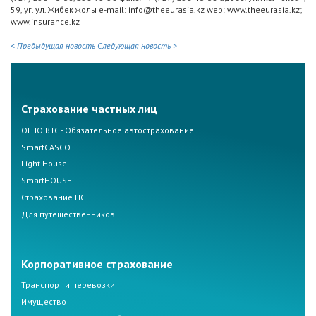
59, уг. ул. Жибек жолы e-mail: info@theeurasia.kz web: www.theeurasia.kz;
www.insurance.kz
< Предыдущая новость
Следующая новость >
Страхование частных лиц
ОГПО ВТС - Обязательное автострахование
SmartCASCO
Light House
SmartHOUSE
Страхование НС
Для путешественников
Корпоративное страхование
Транспорт и перевозки
Имущество