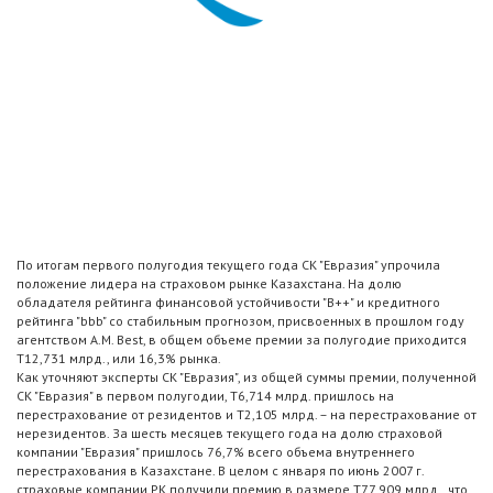
По итогам первого полугодия текущего года СК "Евразия" упрочила
положение лидера на страховом рынке Казахстана. На долю
обладателя рейтинга финансовой устойчивости "B++" и кредитного
рейтинга "bbb" со стабильным прогнозом, присвоенных в прошлом году
агентством A.M. Best, в общем объеме премии за полугодие приходится
Т12,731 млрд., или 16,3% рынка.
Как уточняют эксперты СК "Евразия", из общей суммы премии, полученной
СК "Евразия" в первом полугодии, Т6,714 млрд. пришлось на
перестрахование от резидентов и Т2,105 млрд. – на перестрахование от
нерезидентов. За шесть месяцев текущего года на долю страховой
компании "Евразия" пришлось 76,7% всего объема внутреннего
перестрахования в Казахстане. В целом с января по июнь 2007 г.
страховые компании РК получили премию в размере Т77,909 млрд., что