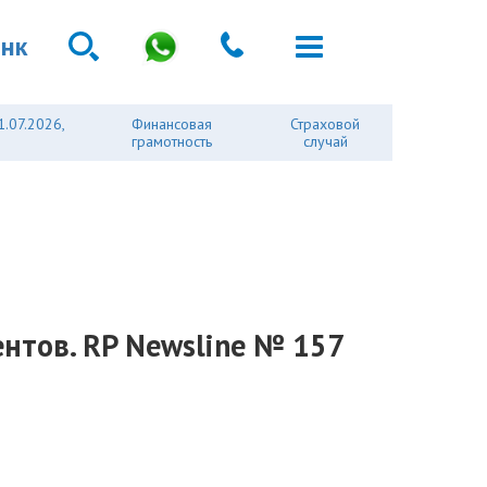
анк
1.07.2026,
Финансовая
Страховой
грамотность
случай
ентов. RP Newsline № 157