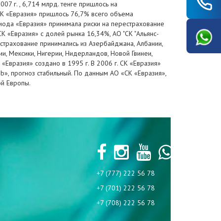
07 г. , 6,714 млрд. тенге пришлось на
 СК «Евразия» пришлось 76,7% всего объема
риода «Евразия» принимала риски на перестрахование
 «Евразия» с долей рынка 16,34%, АО "СК "Альянс-
ерестрахование принимались из Азербайджана, Албании,
зии, Мексики, Нигерии, Нидерландов, Новой Гвинеи,
 «Евразия» создано в 1995 г. В 2006 г. СК «Евразия»
b», прогноз стабильный. По данным АО «СК «Евразия»,
ой Европы.
+7 (777) 222 56 78
+7 (701) 222 56 78
+7 (708) 222 56 78