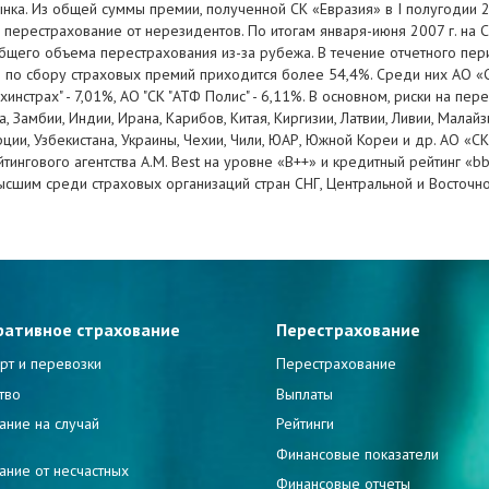
нка. Из общей суммы премии, полученной СК «Евразия» в I полугодии 20
а перестрахование от нерезидентов. По итогам января-июня 2007 г. на
общего объема перестрахования из-за рубежа. В течение отчетного пе
 по сбору страховых премий приходится более 54,4%. Среди них АО «СК
захинстрах" - 7,01%, АО "СК "АТФ Полис" - 6,11%. В основном, риски на п
, Замбии, Индии, Ирана, Карибов, Китая, Киргизии, Латвии, Ливии, Малай
рции, Узбекистана, Украины, Чехии, Чили, ЮАР, Южной Кореи и др. АО «СК
ингового агентства A.M. Best на уровне «B++» и кредитный рейтинг «bb
высшим среди страховых организаций стран СНГ, Центральной и Восточн
ративное страхование
Перестрахование
рт и перевозки
Перестрахование
тво
Выплаты
ание на случай
Рейтинги
и
Финансовые показатели
ание от несчастных
Финансовые отчеты