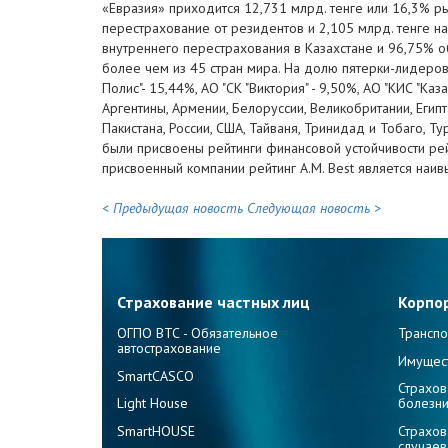
«Евразия» приходится 12,731 млрд. тенге или 16,3% ры
перестрахование от резидентов и 2,105 млрд. тенге н
внутреннего перестрахования в Казахстане и 96,75% 
более чем из 45 стран мира. На долю пятерки-лидеров
Полис"- 15,44%, АО "СК "Виктория" - 9,50%, АО "КИС "Ка
Аргентины, Армении, Белоруссии, Великобритании, Египта
Пакистана, России, США, Тайваня, Тринидад и Тобаго, Ту
были присвоены рейтинги финансовой устойчивости рейт
присвоенный компании рейтинг A.M. Best является наи
< Предыдущая новость
Следующая новость >
Страхование частных лиц
Корпо
ОГПО ВТС - Обязательное
Транспо
автострахование
Имущес
SmartCASCO
Страхов
Light House
болезн
SmartHOUSE
Страхов
случаев