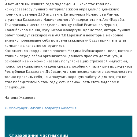
И вот итоги ныненшего года подведены. В качестве гран-при
конкурсаавтору лучшего материала жюри определило денежную
премию в размере 250 тыс. тенге. Ее получила Исмаилова Римма,
студентка Казахского Национального Университета им. Аль-Фараби.
Три призовых места разделили между собой Есимханов Нуржан,
Сайлибекова Жанна, Жугунисова Жанаргуль. Кроме того, авторы лучших
работ пройдут стажировку в АО "СК Евразия" и некоторые, наиболее
активно проявившие себя во время стажировки будут приняты в штат
компании в качестве сотрудников.
Как отметила координатор проекта Мадина Кубжасарова - цели, которые
ставили перед собой организаторы данного проекта достигнуты, и
основной из них можно назвать популяризацию страховой индустрии,
поиск потенциальных кадров среди способных и талантливых студентов
Республики Казахстан. Добавим, что для последних - это возможность не
только проявить себя, но и получить хорошую работу. А для тех, кто не
стал победителем в этом году, есть возможность стать лидером в
следующем.
Наталья Жданова
< Предыдущая новость
Следующая новость >
Страхование частных лиц