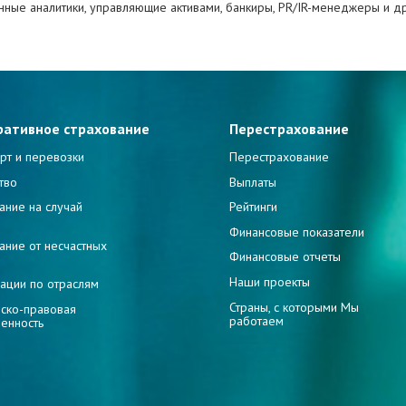
ные аналитики, управляющие активами, банкиры, PR/IR-менеджеры и др
ративное страхование
Перестрахование
рт и перевозки
Перестрахование
тво
Выплаты
ание на случай
Рейтинги
и
Финансовые показатели
ание от несчастных
Финансовые отчеты
Наши проекты
ации по отраслям
Страны, с которыми Мы
ско-правовая
работаем
венность