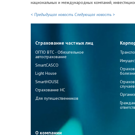
национальных и международных компаний, инвестицион
< Предыдущая новость
Следующая новость >
Страхование частных лиц
Корпо
ОГПО ВТС - Обязательное
Транспо
автострахование
Имущес
SmartCASCO
Страхов
Light House
болезн
SmartHOUSE
Страхов
случаев
Страхование НС
Организ
Для путешественников
Граждан
ответст
О компании