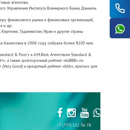
овые агентства.
ного Управления Института Всемирного Банка Даниель
зору финансового рынка и финансовых организаций,
а и др.
, Киргизия, Таджикистан, Иран и другие страны
а Казахстана в 2006 году собрала более $100 млн.
ndard & Poor’s и A.M.Best. Агентством Standard &
В+», а также долгосрочный рейтинг «kzBBB» по
 (Very Good) и кредитный рейтинг «bbb», прогноз для
+7 (777) 222 56 78