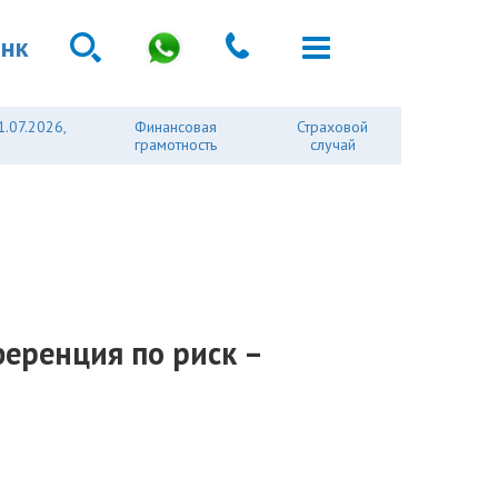
анк
1.07.2026,
Финансовая
Страховой
грамотность
случай
еренция по риск –