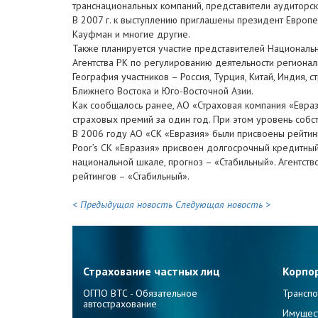
транснациональных компаний, представители аудиторс
В 2007 г. к выступлению приглашены президент Европе
Кауфман и многие другие.
Также планируется участие представителей Национальн
Агентства РК по регулированию деятельности региональ
География участников – Россия, Турция, Китай, Индия, 
Ближнего Востока и Юго-Восточной Азии.
Как сообщалось ранее, АО «Страховая компания «Евраз
страховых премий за один год. При этом уровень собст
В 2006 году АО «СК «Евразия» были присвоены рейтинг
Poor’s СК «Евразия» присвоен долгосрочный кредитный
национальной шкале, прогноз – «Стабильный». Агентств
рейтингов – «Стабильный».
< Предыдущая новость
Следующая новость >
Страхование частных лиц
Корпо
ОГПО ВТС - Обязательное
Транспо
автострахование
Имущес