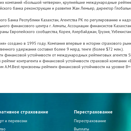
ких компаний «Большой четверки», крупнейшие международные рейтинг
йского банка реконструкции и развития Жан Лемьер, директор Глобаль
ого Банка Республики Казахстан, Агентства РК по регулированию и над
ного финансового центра г. Алматы, Ассоциации финансистов Казахстан
страны Европейского сообщества, Корея, Азербайджан, Грузия, Узбекистан
ия» создано в 1995 году. Компания впервые в истории страхового рынк
венного удержания составил более 9 млрд. тенге (более $72 млн.).
и финансовой устойчивости от международных рейтинговых агентств Sta
 рейтинг контрагента и финансовой устойчивости страховой компании «
ом A.M.Best присвоены рейтинги финансовой устойчивости на уровне B++
ративное страхование
Перестрахование
рт и перевозки
Перестрахование
тво
Выплаты