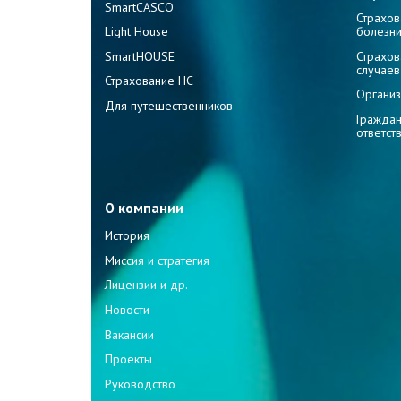
SmartCASCO
Страхов
Light House
болезн
SmartHOUSE
Страхов
случаев
Страхование НС
Организ
Для путешественников
Граждан
ответст
О компании
История
Миссия и стратегия
Лицензии и др.
Новости
Вакансии
Проекты
Руководство