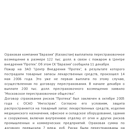
Страховая компания "Евразия" (Казахстан) выплатила перестраховочное
возмещение в размере 122 тыс. долл. в связи с пожаром в Центре
внедрения "Протек". Об этом СК "Евразия" сообщила 11 декабря.
Пожар на ЗАО "Центр Внедрения "Протек", в результате которого
пострадали товарные запасы лекарственных средств, произошел 14
мая 2006 года. Это уже не первая выплата по этому случаю,
осуществленная по договору перестрахования. В начале декабря о
выплате 200 тыс. долл. престраховочного возмещения заявило
"Московское перестраховочное общество".
Договор страхования рисков "Протека" был заключен в октябре 2005
года с ОСАО "Ингострах". Согласно его условиям, защита
распространяется на товарный запас лекарственных средств, изделия
медицинского назначения, офисное и складское оборудование, здания
и сооружения, включая внутреннюю отделку от огня и других рисков
промышленных и коммерческих предприятий. Страховая сумма по
договору превысила 7 млрд. руб. Риски были перестрахованы на