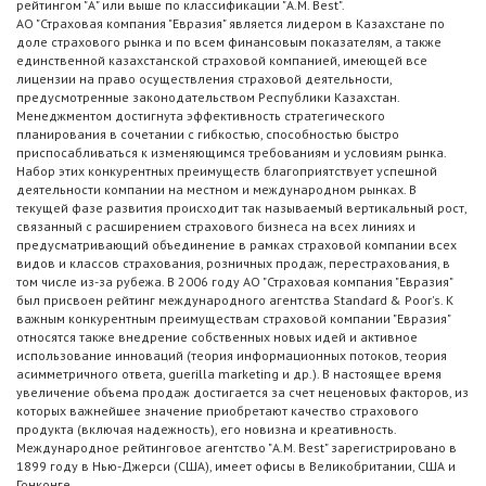
рейтингом "А" или выше по классификации "A.M. Best".
АО "Страховая компания "Евразия" является лидером в Казахстане по
доле страхового рынка и по всем финансовым показателям, а также
единственной казахстанской страховой компанией, имеющей все
лицензии на право осуществления страховой деятельности,
предусмотренные законодательством Республики Казахстан.
Менеджментом достигнута эффективность стратегического
планирования в сочетании с гибкостью, способностью быстро
приспосабливаться к изменяющимся требованиям и условиям рынка.
Набор этих конкурентных преимуществ благоприятствует успешной
деятельности компании на местном и международном рынках. В
текущей фазе развития происходит так называемый вертикальный рост,
связанный с расширением страхового бизнеса на всех линиях и
предусматривающий объединение в рамках страховой компании всех
видов и классов страхования, розничных продаж, перестрахования, в
том числе из-за рубежа. В 2006 году АО "Страховая компания "Евразия"
был присвоен рейтинг международного агентства Standard & Poor's. К
важным конкурентным преимуществам страховой компании "Евразия"
относятся также внедрение собственных новых идей и активное
использование инноваций (теория информационных потоков, теория
асимметричного ответа, guerilla marketing и др.). В настоящее время
увеличение объема продаж достигается за счет неценовых факторов, из
которых важнейшее значение приобретают качество страхового
продукта (включая надежность), его новизна и креативность.
Международное рейтинговое агентство "A.M. Best" зарегистрировано в
1899 году в Нью-Джерси (США), имеет офисы в Великобритании, США и
Гонконге.