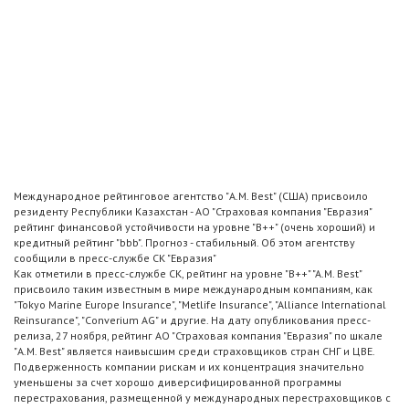
Международное рейтинговое агентство "A.M. Best" (США) присвоило
резиденту Республики Казахстан - АО "Страховая компания "Евразия"
рейтинг финансовой устойчивости на уровне "B++" (очень хороший) и
кредитный рейтинг "bbb". Прогноз - стабильный. Об этом агентству
сообщили в пресс-службе СК "Евразия"
Как отметили в пресс-службе СК, рейтинг на уровне "B++" "A.M. Best"
присвоило таким известным в мире международным компаниям, как
"Tokyo Marine Europe Insurance", "Metlife Insurance", "Alliance International
Reinsurance", "Converium AG" и другие. На дату опубликования пресс-
релиза, 27 ноября, рейтинг АО "Страховая компания "Евразия" по шкале
"A.M. Best" является наивысшим среди страховщиков стран СНГ и ЦВЕ.
Подверженность компании рискам и их концентрация значительно
уменьшены за счет хорошо диверсифицированной программы
перестрахования, размещенной у международных перестраховщиков с