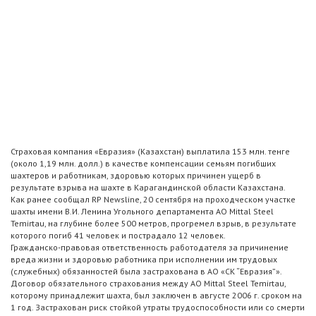
Страховая компания «Евразия» (Казахстан) выплатила 153 млн. тенге
(около 1,19 млн. долл.) в качестве компенсации семьям погибших
шахтеров и работникам, здоровью которых причинен ущерб в
результате взрыва на шахте в Карагандинской области Казахстана.
Как ранее сообщал RP Newsline, 20 сентября на проходческом участке
шахты имени В.И. Ленина Угольного департамента АО Mittal Steel
Temirtau, на глубине более 500 метров, прогремел взрыв, в результате
которого погиб 41 человек и пострадало 12 человек.
Гражданско-правовая ответственность работодателя за причинение
вреда жизни и здоровью работника при исполнении им трудовых
(служебных) обязанностей была застрахована в АО «СК “Евразия”».
Договор обязательного страхования между АО Mittal Steel Temirtau,
которому принадлежит шахта, был заключен в августе 2006 г. сроком на
1 год. Застрахован риск стойкой утраты трудоспособности или со смерти