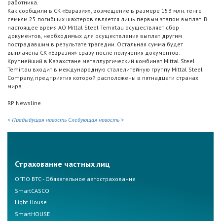
работника.
Как сообщили в СК «Евразия», возмещение в размере 153 млн. тенге
семьям 25 погибших шахтеров является лишь первым этапом выплат. В
настоящее время АО Mittal Steel Temirtau осуществляет сбор
документов, необходимых для осуществления выплат другим
пострадавшим в результате трагедии. Остальная сумма будет
выплачена СК «Евразия» сразу после получения документов.
Крупнейший в Казахстане металлургический комбинат Mittal Steel
Temirtau входит в международную сталелитейную группу Mittal Steel
Сompany, предприятия которой расположены в пятнадцати странах
мира.
RP Newsline
< Предыдущая новость
Следующая новость >
Страхование частных лиц
ОГПО ВТС - Обязательное автострахование
SmartCASCO
Light House
SmartHOUSE