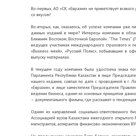
Во-первых, АО «СК «Евразия» не приветствует всякого
со вкусом!
Во-вторых, как, оказалось, об успехе компании уже пис
данных изданий в мире? Интересы компании в област
Ближним Востоком, Восточной Европой». “The Times” 
ведущих участниках международного страхового и пе
«Business week», «Русский Полис», побывавшие в оф
выпуску материалах.
В текущем году компания была удостоена знака п
Парламента Республики Казахстан в лице Председате
нашего издания, совпал по дате с проводимой в г. Л
«Евразия», в лице заместителя Председателя Правлен
ведении бизнеса, одним из основных принципов данно
– документального фильма, где расскажет о тенденциях
Одним из направлений социально-ответственного б
Ассоциацией вузов Казахстана ежегодного открытого 
магистрантов, аспирантов финансово-экономических ВУ