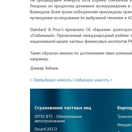
На предыдущем конкурсе Бота Борина, соискатель к
Лондоне, но предпочла денежное вознаграждение в р
Валинуров. Всем троим победителям присуждены премии
проведение исследования по выбранной тематике в АО 
Standard & Poor’s присвоило СК «Евразия» долгосроч
«Стабильный». Присвоенный международный рейтинг я
национальной шкале частных финансовых институтов РК
Таким образом, именно по достижениям таких компаний
например.
Данияр Зибаев
< Предыдущая новость
Следующая новость >
Страхование частных лиц
Корпо
ОГПО ВТС - Обязательное
Транспо
автострахование
Имущес
SmartCASCO