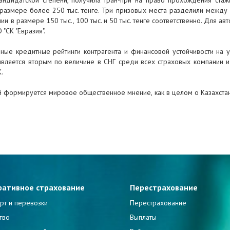
андидатской степени, получила Гран-при на право прохождения ста
азмере более 250 тыс. тенге. Три призовых места разделили между с
 в размере 150 тыс., 100 тыс. и 50 тыс. тенге соответственно. Для а
"СК "Евразия".
ные кредитные рейтинги контрагента и финансовой устойчивости на у
вляется вторым по величине в СНГ среди всех страховых компании 
.
 формируется мировое общественное мнение, как в целом о Казахстане
ративное страхование
Перестрахование
рт и перевозки
Перестрахование
тво
Выплаты