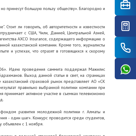
, но принесут большую пользу обществу». Благородно и
e”. Стоит ли говорить, об авторитетности и известности
трудничает с США, Чили, Данией, Центральной Азией,
 агентства AXCO Insurance, содержащего информацию о
ной казахстанской компании. Кроме того, журналисты
ыте и успехах, что отразят в готовящихся к скорому
006». Идею проведения саммита поддержал Мажилис
рахманов. Выход данной статьи в свет, на страницах
е казахстанский страховой рынок представляет АО «СК
результат правильно выбранной политики компании при
я принимает активное участие в съемках телевизионно
д.
 фондом развития молодежной политики г. Алматы и
ия - один шаг». Конкурс проводится среди студентов,
у объявлен с 1 ноября.