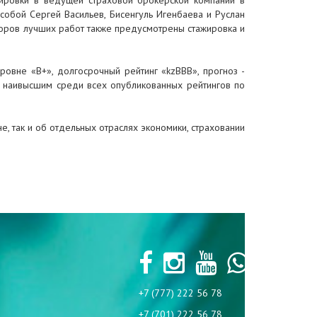
жировки в ведущей страховой брокерской компании в
обой Сергей Васильев, Бисенгуль Игенбаева и Руслан
второв лучших работ также предусмотрены стажировка и
ровне «В+», долгосрочный рейтинг «kzBBB», прогноз -
и наивысшим среди всех опубликованных рейтингов по
, так и об отдельных отраслях экономики, страховании
+7 (777) 222 56 78
+7 (701) 222 56 78