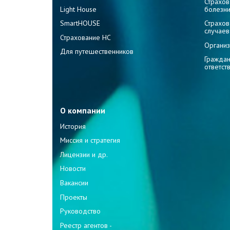
Страхов
Light House
болезн
SmartHOUSE
Страхов
случаев
Страхование НС
Организ
Для путешественников
Граждан
ответст
О компании
История
Миссия и стратегия
Лицензии и др.
Новости
Вакансии
Проекты
Руководство
Реестр агентов -