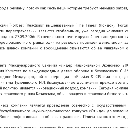
 рода рекламу, потому как «есть вещи которые требуют меньших затрат
али “Forbes”, “Reactions”, вышеназванный “The Times” (Лондон), “Fortun
и перестраховании являются глобальными, уже сегодня компания со
(Лондон). 27.09.2006г. В специальном отчете крупнейшего лондонского
рестраховочного рынка, один из разделов посвящен деятельности дан
исе данной компании, с восхищением отзываются об ее уникальном оп
очета Международного Саммита «Лидер Национальной Экономики 2
ля Комитета по международным делам обороне и безопасности С. Абд
ондоне Международной конференции – «Russian & CIS insurance», гд
ия г-на Тульчинского Н.Л. Вышеуказанные достижения, прежде всего 
й политики является инновационный подход компании. Сегодня компани
 страхового рынка Казахстана, об инновациях в страховом бизнесе и т.
изнеса компании является проведение совместно с Государственным
Республиканского научно-практического конкурса «От идеи до воплощен
Зов и профессионалов в области страхования. Прием заявок в этом год