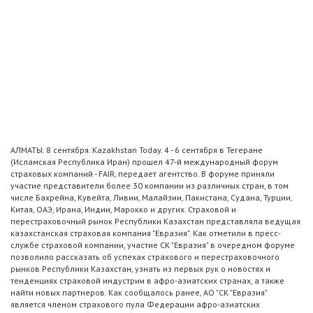
АЛМАТЫ. 8 сентября. Kazakhstan Today. 4 - 6 сентября в Тегеране
(Исламская Республика Иран) прошел 47-й международный форум
страховых компаний - FAIR, передает агентство. В форуме приняли
участие представители более 30 компании из различных стран, в том
числе Бахрейна, Кувейта, Ливии, Малайзии, Пакистана, Судана, Турции,
Китая, ОАЭ, Ирана, Индии, Марокко и других. Страховой и
перестраховочный рынок Республики Казахстан представляла ведущая
казахстанская страховая компания "Евразия". Как отметили в пресс-
службе страховой компании, участие СК "Евразия" в очередном форуме
позволило рассказать об успехах страхового и перестраховочного
рынков Республики Казахстан, узнать из первых рук о новостях и
тенденциях страховой индустрии в афро-азиатских странах, а также
найти новых партнеров. Как сообщалось ранее, АО "СК "Евразия"
является членом страхового пула Федерации афро-азиатских