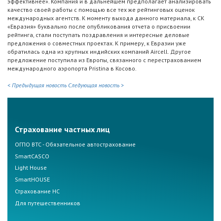
эффективнее». Компания и в дальнейшем предполагает анализировать
качество своей работы с помощью все тех же рейтинговых оценок
международных агентств. К моменту выхода данного материала, к СК
«Евразия» буквально после опубликования отчета о присвоении
рейтинга, стали поступать поздравления и интересные деловые
предложения о совместных проектах. К примеру, к Евразии уже
обратилась одна из крупных индийских компаний Aircell. Другое
предложение поступила из Европы, связанного с перестрахованием
международного аэропорта Pristina в Косово.
< Предыдущая новость
Следующая новость >
Страхование частных лиц
ОГПО ВТС - Обязательное автострахование
SmartCASCO
Light House
SmartHOUSE
Страхование НС
Для путешественников