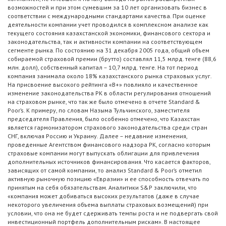
возможностей и при этом сумевшим за 10 лет организовать бизнес в
соответствии с международными стандартами качества. При оценке
деятельности компании учет проводился в комплексном анализе как
текущего состояния казахстанской экономики, финансового сектора и
законодательства, так и активности компании на соответствующем
сегменте рынка. По состоянию на 31 декабря 2005 года, общий объем
собираемой страховой премии (брутто) составлял 11,5 млрд. тенге (88,6
млн. долл), собственный капитал – 10,7 млрд. тенге. На тот период
компания занимала около 18% казахстанского рынка страховых услуг.
На присвоение высокого рейтинга «В+» повлияло и качественное
изменение законодательства РК в области регулирования отношений
на страховом рынке, что так же было отмечено в отчете Standard &
Poor’s. К примеру, по словам Назыма Тульчинского, заместителя
председателя Правления, было особенно отмечено, что Казахстан
является гармонизатором страхового законодательства среди стран
СНГ, включая Россию и Украину. Далее – недавние изменения,
проведенные Агентством финансового надзора РК, согласно которым
страховые компании могут выпускать облигации для привлечения
дополнительных источников финансирования. Что касается факторов,
зависящих от самой компании, то анализ Standard & Poor’s отметил
активную рыночную позицию «Евразии» и ее способность отвечать по
принятым на себя обязательствам. Аналитики S&P заключили, что
«компания может добиваться высоких результатов (даже в случае
некоторого увеличения объема выплаты страховых возмещений) при
условии, что она не будет сдерживать темпы роста и не подвергать свой
инвестиционный портфель дополнительным рискам». В настоящее