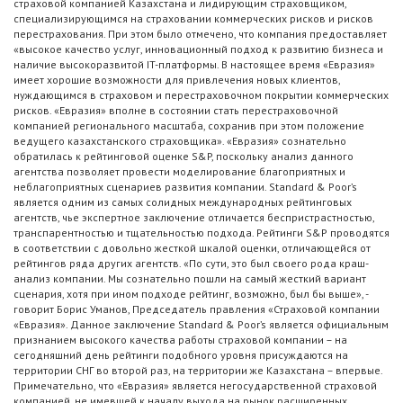
страховой компанией Казахстана и лидирующим страховщиком,
специализирующимся на страховании коммерческих рисков и рисков
перестрахования. При этом было отмечено, что компания предоставляет
«высокое качество услуг, инновационный подход к развитию бизнеса и
наличие высокоразвитой IT-платформы. В настоящее время «Евразия»
имеет хорошие возможности для привлечения новых клиентов,
нуждающимся в страховом и перестраховочном покрытии коммерческих
рисков. «Евразия» вполне в состоянии стать перестраховочной
компанией регионального масштаба, сохранив при этом положение
ведущего казахстанского страховщика». «Евразия» сознательно
обратилась к рейтинговой оценке S&P, поскольку анализ данного
агентства позволяет провести моделирование благоприятных и
неблагоприятных сценариев развития компании. Standard & Poor’s
является одним из самых солидных международных рейтинговых
агентств, чье экспертное заключение отличается беспристрастностью,
транспарентностью и тщательностью подхода. Рейтинги S&P проводятся
в соответствии с довольно жесткой шкалой оценки, отличающейся от
рейтингов ряда других агентств. «По сути, это был своего рода краш-
анализ компании. Мы сознательно пошли на самый жесткий вариант
сценария, хотя при ином подходе рейтинг, возможно, был бы выше», -
говорит Борис Уманов, Председатель правления «Страховой компании
«Евразия». Данное заключение Standard & Poor’s является официальным
признанием высокого качества работы страховой компании – на
сегодняшний день рейтинги подобного уровня присуждаются на
территории СНГ во второй раз, на территории же Казахстана – впервые.
Примечательно, что «Евразия» является негосударственной страховой
компанией, не имевшей к началу выхода на рынок расширенных