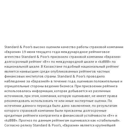
Standard & Poor’s высоко оценили качество работы страховой компании
«Евразия» 19 июня текущего года международное рейтинговое
агентство Standard & Poor’s присвоило страховой компании «Евразия»
долгосрочный рейтинг «В+» по международной шкале и «kzBBB» по
национальной шкале. В Казахстане подобный национальный рейтинг
является наивысшим среди опубликованных рейтингов частных
финансовых институтов страны. Standard & Poor’s проводило
наблюдение за «Евразией» в течение года, оценивая положительные и
отрицательные стороны ведения бизнеса. При присвоении рейтинга
использовалась информация, которая добывается из различных
источников, при этом, компания, которую оценивают, не имеет права
рекомендовать использовать те или иные экспертные оценки. По
истечении данного периода было дано заключение, по результатам
которого страховой компании были присвоены долгосрочные
кредитные рейтинги контрагента и финансовой устойчивости «В+» и
«kzВBB». Прогноз по данным рейтингам оценивался как «стабильный».
Согласно релизу Standard & Poor’s, «Евразия» является крупнейшей