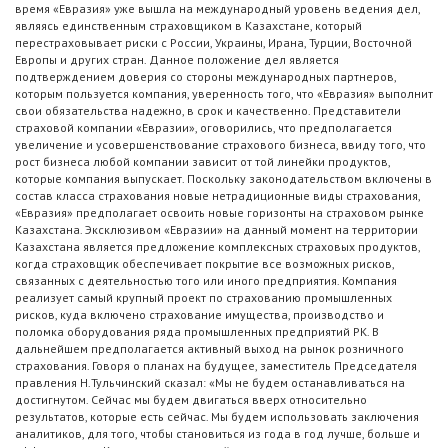
время «Евразия» уже вышла на международный уровень ведения дел,
являясь единственным страховщиком в Казахстане, который
перестраховывает риски с России, Украины, Ирана, Турции, Восточной
Европы и других стран. Данное положение дел является
подтверждением доверия со стороны международных партнеров,
которым пользуется компания, уверенность того, что «Евразия» выполнит
свои обязательства надежно, в срок и качественно. Представители
страховой компании «Евразии», оговорились, что предполагается
увеличение и усовершенствование страхового бизнеса, ввиду того, что
рост бизнеса любой компании зависит от той линейки продуктов,
которые компания выпускает. Поскольку законодательством включены в
состав класса страхования новые нетрадиционные виды страхования,
«Евразия» предполагает освоить новые горизонты на страховом рынке
Казахстана. Эксклюзивом «Евразии» на данный момент на территории
Казахстана является предложение комплексных страховых продуктов,
когда страховщик обеспечивает покрытие все возможных рисков,
связанных с деятельностью того или иного предприятия. Компания
реализует самый крупный проект по страхованию промышленных
рисков, куда включено страхование имущества, производство и
поломка оборудования ряда промышленных предприятий РК. В
дальнейшем предполагается активный выход на рынок розничного
страхования. Говоря о планах на будущее, заместитель Председателя
правления Н.Тульчинский сказал: «Мы не будем останавливаться на
достигнутом. Сейчас мы будем двигаться вверх относительно
результатов, которые есть сейчас. Мы будем использовать заключения
аналитиков, для того, чтобы становиться из года в год лучше, больше и